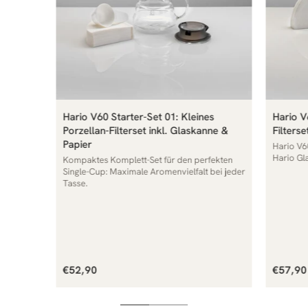
Hario V60 Starter-Set 01: Kleines
Hario V
Porzellan-Filterset inkl. Glaskanne &
Filters
Papier
Hario V6
Hario Gl
Kompaktes Komplett-Set für den perfekten
Single-Cup: Maximale Aromenvielfalt bei jeder
Tasse.
Normaler
Norma
€52,90
€57,90
Preis
Preis