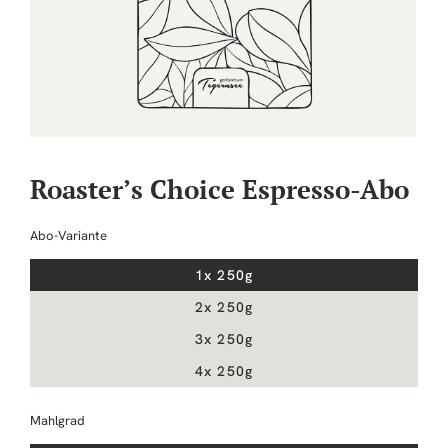
Medien
1
in
Roaster’s Choice Espresso-Abo
Modal
öffnen
Abo-Variante
1x 250g
2x 250g
3x 250g
4x 250g
Mahlgrad