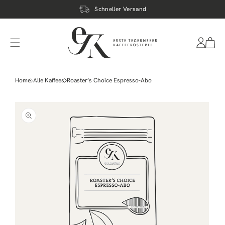
DIREKT
ZUM
Schneller Versand
INHALT
Einloggen
Warenkor
Home
Alle Kaffees
Roaster’s Choice Espresso-Abo