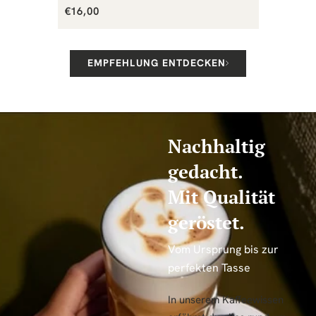
Normaler
€16,00
Preis
EMPFEHLUNG ENTDECKEN
Nachhaltig
gedacht.
Mit Qualität
geröstet.
Vom Ursprung bis zur
perfekten Tasse
In unserem Kaffeewissen