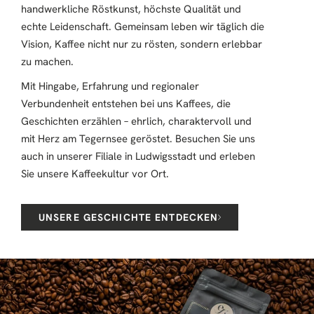
und erstklassigen, sehr zuvorkommenden
handwerkliche Röstkunst, höchste Qualität und
Service! Sehr angenehmes Ambiente, in dem
echte Leidenschaft. Gemeinsam leben wir täglich die
auch Hunde willkommen sind! Wir kommen
Vision, Kaffee nicht nur zu rösten, sondern erlebbar
sicher wieder!"
zu machen.
Mit Hingabe, Erfahrung und regionaler
Verbundenheit entstehen bei uns Kaffees, die
Carsten Schuchhardt
Geschichten erzählen – ehrlich, charaktervoll und
„Hervorragender Kaffee, mit einem tollen
mit Herz am Tegernsee geröstet. Besuchen Sie uns
Service und freundlichem Ambiente. Auch
auch in unserer Filiale in Ludwigsstadt und erleben
Hunde sind herzlich willkommen. Wir kommen
Sie unsere Kaffeekultur vor Ort.
wieder."
UNSERE GESCHICHTE ENTDECKEN
karl.coffeeGmbH
„Tolle Beratung und vor allem guter Kaffee!!
Ich komme wieder hierher."