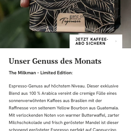
Abonnement ist
jederzeit
pausierbar oder kündbar
–
ganz ohne Verpflichtungen.
JETZT KAFFEE-
ABO SICHERN
Unser Genuss des Monats
The Milkman – Limited Edition
:
Espresso-Genuss auf höchstem Niveau. Dieser exklusive
Blend aus 100 % Arabica vereint die cremige Fülle eines
sonnenverwöhnten Kaffees aus Brasilien mit der
Raffinesse von seltenem Yellow Bourbon aus Guatemala.
Mit verlockenden Noten von warmer Butterwaffel, zarter
Milchschokolade und frisch gerösteter Mandel ist dieser
schonend gerösteter Espresso perfekt auf Cappuccino