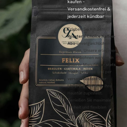
kaufen –
Versandkostenfrei &
jederzeit kündbar
Erleben Sie mit dem
Roaster’s Choice Kaffee-
Abo
unvergleichlichen
Genuss. Unsere erlesenen
Kaffeebohnen werden in
unserer Manufaktur
stets
frisch geröstet
und per
versandkostenfreier
Lieferung
direkt an Ihre
Haustür zugestellt.
Genießen Sie maximale
Freiheit und flexiblen
Komfort: Ihr
Spezialitätenkaffee-