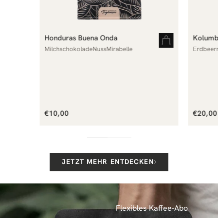
Honduras Buena Onda
Kolumbi
Milchschokolade
Nuss
Mirabelle
Erdbeer
Normaler
Norma
€10,00
€20,00
Preis
Preis
JETZT MEHR ENTDECKEN
Flexibles Kaffee-Abo