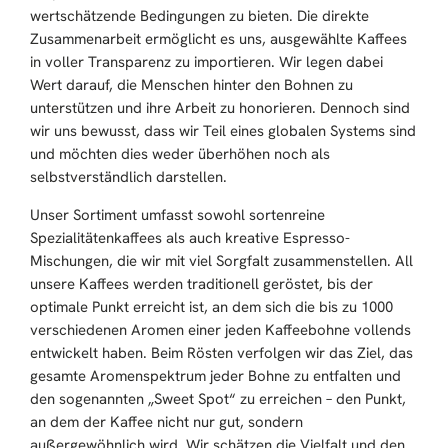
wertschätzende Bedingungen zu bieten. Die direkte
Carsten Ellender
Zusammenarbeit ermöglicht es uns, ausgewählte Kaffees
„Kaffee nur noch hier. Perfekter Kaffee,
in voller Transparenz zu importieren. Wir legen dabei
stilvoll eingerichtet, sehr freundliche und
Wert darauf, die Menschen hinter den Bohnen zu
kompetente Mitarbeiter. Was will man mehr.
unterstützen und ihre Arbeit zu honorieren. Dennoch sind
Wir kommen immer wieder.“
wir uns bewusst, dass wir Teil eines globalen Systems sind
und möchten dies weder überhöhen noch als
selbstverständlich darstellen.
Hashi Me
Unser Sortiment umfasst sowohl sortenreine
„Sehr guter Kaffee und andere nette Dinge !“
Spezialitätenkaffees als auch kreative Espresso-
Mischungen, die wir mit viel Sorgfalt zusammenstellen. All
unsere Kaffees werden traditionell geröstet, bis der
optimale Punkt erreicht ist, an dem sich die bis zu 1000
Maria K (mk)
verschiedenen Aromen einer jeden Kaffeebohne vollends
„Was One of the best cappuccino on
entwickelt haben. Beim Rösten verfolgen wir das Ziel, das
Tegernsee.“
gesamte Aromenspektrum jeder Bohne zu entfalten und
den sogenannten „Sweet Spot“ zu erreichen – den Punkt,
an dem der Kaffee nicht nur gut, sondern
außergewöhnlich wird. Wir schätzen die Vielfalt und den