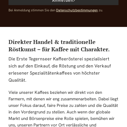
Anmelden
the products they sell."
Bei Anmeldung stimmen Sie den
Datenschutzbestimmungen
zu.
Maximilian
„Ich bestelle hier gerne meinen Kaffee, Top
Service und schneller Versand. Bin rund um
Direkter Handel & traditionelle
zufrieden. Zu Ostern und Weihnachten gibt es
Röstkunst – für Kaffee mit Charakter.
immer Sondereditionen, diese eigenen sich
Die Erste Tegernseer Kaffeerösterei spezialisiert
auch sehr gut zum verschenken."
sich auf den Einkauf, die Röstung und den Verkauf
erlesener Spezialitätenkaffees von höchster
Qualität.
Ti Do
„Toller Kaffee mit schöner Auswahl und
Viele unserer Kaffees beziehen wir direkt von den
großartiger Kundenservice!! Hier bekomme
Farmern, mit denen wir eng zusammenarbeiten. Dabei liegt
ich den perfekten Kaffee um meinen
unser Fokus darauf, faire Preise zu zahlen und die Qualität
Moccamaster zu füttern."
in den Vordergrund zu stellen. Auch wenn der globale
Markt und Börsenpreise eine Rolle spielen, bemühen wir
uns, unseren Partnern vor Ort verlässliche und