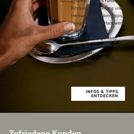
erfährst du alles rund um
Röstung, Zubereitung und
Herkunft. Wir teilen Tipps,
Neuigkeiten und Handwerk
– direkt aus unserer
Rösterei am Tegernsee.
Lerne, wie kleine Details
großen Geschmack
ausmachen, und entdecke,
was echten Genuss
bedeutet.
INFOS & TIPPS
ENTDECKEN
Zufriedene Kunden