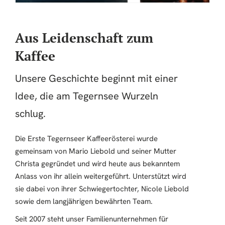
Dominik Wiegand
Aus Leidenschaft zum
„Der Café ist absolut lecker, haben uns direkt
von den Bohnen für zuhause mitgenommen.
Kaffee
Der Café war sehr aromatisch und die
Bedienung sehr freundlich."
Unsere Geschichte beginnt mit einer
Idee, die am Tegernsee Wurzeln
Luca Steinhoff
schlug.
„Süßes Café, super leckerer Kaffee und auch
mit Hafermilch!! Reizende Bedienung und viel
Die Erste Tegernseer Kaffeerösterei wurde
netter Krimskrams zum stöbern und kaufen
gemeinsam von Mario Liebold und seiner Mutter
:)"
Christa gegründet und wird heute aus bekanntem
Anlass von ihr allein weitergeführt. Unterstützt wird
sie dabei von ihrer Schwiegertochter, Nicole Liebold
Andrea Schuchhardt
sowie dem langjährigen bewährten Team.
„Hier trifft man auf hervorragenden Kaffee
Seit 2007 steht unser Familienunternehmen für