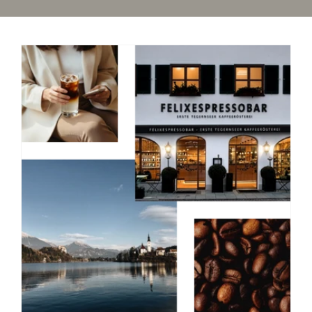
„Die erste Kaffeerösterei am Tegernsee
überzeugt auf ganzer Linie. Der Service ist
erstklassig, und das Team ist telefonisch
immer schnell erreichbar und
lösungsorientiert. Die Versandzeiten sind
beeindruckend kurz, und die Mitarbeiter sind
äußerst entgegenkommend und hilfsbereit.
Insgesamt eine hoch empfehlenswerte
Adresse für Kaffeeliebhaber, insbesondere
das monatliche Kaffee-Abo!"
Serendipity
„Bester Kaffee/Espresso den es gibt!!👌🏼
Das Team ist ebenfalls sehr nett und
hilfsbereit!
Definitiv 5 ⭐️!"