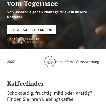
vom Tegernsee
Von unserer eigenen Plantage direkt in unsere
Rösterei.
JETZT KAFFEE KAUFEN
4.9
+ 10.000 Kunden
007
Herkunft mit Verantwortung – fair & tr
Kaffeefinder
Schokoladig, fruchtig, mild oder kräftig?
Finden Sie Ihren Lieblingskaffee