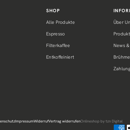
SHOP
INFOR
Alle Produkte
Über U
Espresso
Produkt
Filterkaffee
News & 
Entkoffeiniert
Brühme
Zahlun
enschutz
Impressum
Widerruf
Vertrag widerrufen
Onlineshop by tzn Digital
Zahlun