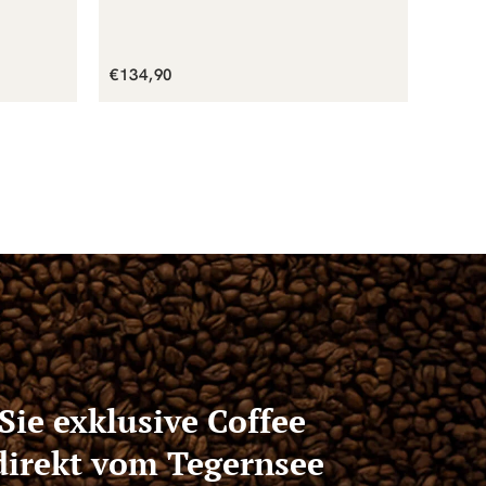
Normaler
Norm
€134,90
€45,9
Preis
Preis
Sie exklusive Coffee
 direkt vom Tegernsee