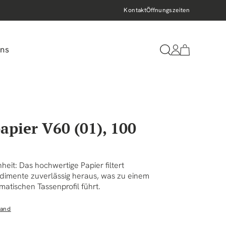
Schneller Versand
Kontakt
Öffnungszeiten
Nachhaltig geröstet 
uns
Einloggen
Warenkorb
papier V60 (01), 100
it: Das hochwertige Papier filtert
dimente zuverlässig heraus, was zu einem
atischen Tassenprofil führt.
sand