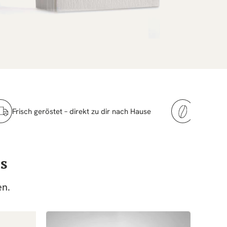
Frisch geröstet – direkt zu dir nach Hause
Handwerkl
s
en.