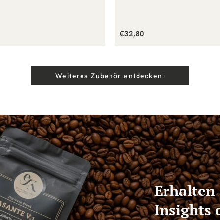
er
Normaler
€32,80
Preis
Weiteres Zubehör entdecken
Erhalten 
Insights