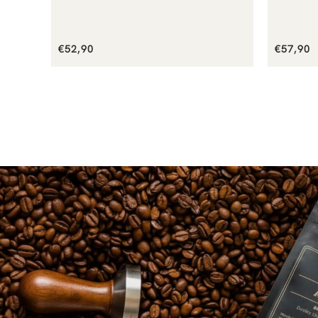
Normaler
Normal
€52,90
€57,90
Preis
Preis