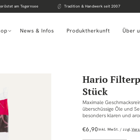
geröstet am Tegernsee
Tradition & Handwerk seit 2007
hop
News & Infos
Produktherkunft
Über 
Hario Filter
Stück
Maximale Geschmacksreinhe
überschüssige Öle und Se
besonders klaren und arom
Normaler
€6,90
Inkl. MwSt. / zzgl.
Ver
Preis