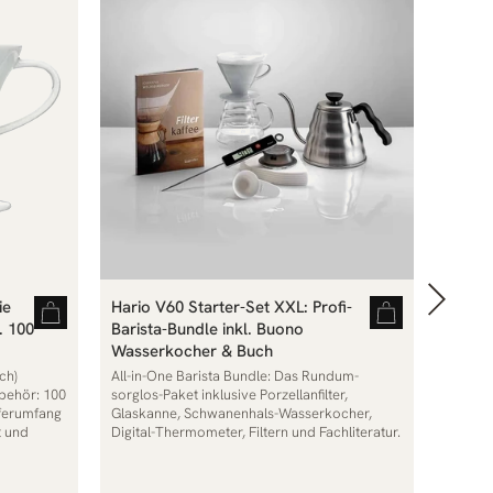
ie
Hario V60 Starter-Set XXL: Profi-
AeroP
. 100
Barista-Bundle inkl. Buono
Kaffee
Wasserkocher & Buch
Filtern
ch)
All-in-One Barista Bundle: Das Rundum-
Ideal f
ubehör: 100
sorglos-Paket inklusive Porzellanfilter,
Packma
eferumfang
Glaskanne, Schwanenhals-Wasserkocher,
t und
Digital-Thermometer, Filtern und Fachliteratur.