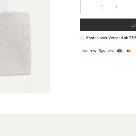
Anzahl
Verringere
Erhöhe
die
die
Menge
Menge
für
für
Hario
Hario
Kostenloser Versand ab 75 
Filterpapier
Filterpa
V60
V60
(01),
(01),
100
100
Stück
Stück