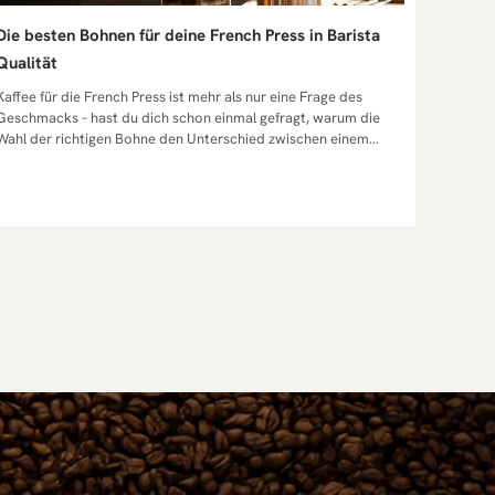
Die besten Bohnen für deine French Press in Barista
Qualität
hl der richtigen Bohne den Unterschied zwischen einem guten und einem perfekten Kaffee aus der French Press ausmacht? Wir zeigen dir aus unserer langjährigen Erfahrung als Spezialitätenrösterei, welche Bohnen wir selbst täglich verwenden und warum. Die besten Kaffeesorten für deine French Press – Unsere Empfehlungen aus erster Hand Wenn wir von Kaffees sprechen, die perfekt für die French Press geeignet sind, dann sprechen wir nicht über generische Mischungen aus dem Supermarkt, sondern über hochwertige Kaffeebohnen, die mit Sorgfalt ausgewählt, frisch geröstet und optimal für die Extraktion in der Pressstempelkanne aufbereitet wurden. Über die Jahre haben wir viele Kaffeesorten getestet, Arabica und Robusta in verschiedenen Mischungen probiert und mit unterschiedlichen Röstungen und Mahlgraden experimentiert. Wir wissen: Der richtige Kaffee für die French Press muss nicht nur im Aroma überzeugen, sondern auch so verarbeitet sein, dass der Kaffee in der French Press sein volles Potenzial entfalten kann. Das bedeutet: ein ausgewogener Röstgrad, ein grob gemahlener Mahlgrad und Bohnen, die frisch geröstet sind – denn nur so erreichen Sie ein Geschmackserlebnis, das sowohl aromatisch als auch harmonisch ist. Warum Arabica und Robusta in der French Press unterschiedlich wirken Aus unserer Erfahrung als Rösterei können wir sagen: Arabica und Robusta verhalten sich in der French Press wie zwei sehr unterschiedliche Charaktere. Arabica-Kaffee bringt oft feine, fruchtige Noten und eine angenehme Säure mit, die besonders bei mittlerem Röstgrad und grobem Mahlgrad zur Geltung kommen. Robusta hingegen ist kräftiger, mit mehr Körper, weniger Säure und oft einer cremigeren Textur – ideal, wenn Sie einen intensiveren, vollmundigen French Press Kaffee bevorzugen. Unser Tipp: Probieren Sie Mischungen aus Arabica und Robusta. Diese verbinden die aromatische Vielfalt von Arabica mit der Tiefe und Cremigkeit von Robusta und sorgen für ein ausgewogenes Ergebnis, das sich ideal für die French Press eignet. Welche Kaffees sich besonders gut für die French Press eignen Kaffees, die gut für die French Press sind, zeichnen sich durch drei Dinge aus: Frisch geröstete Bohnen – für das volle Aroma. Mittlerer Röstgrad – um Bitterstoffe zu vermeiden und dennoch eine runde Tasse zu erhalten. Grob gemahlenen Kaffee – für eine saubere Tasse ohne zu viel Kaffeesatz. Wir empfehlen Bohnen aus Regionen wie Südamerika (schokoladig, nussig) und Ostafrika (fruchtig, floral). Diese Geschmacksrichtungen bieten eine große Bandbreite an Aromen, die in der French Press wunderbar zur Geltung kommen. In unserem Onlineshop finden Sie speziell ausgewählte Kaffees, die sich perfekt für die French Press eignen – von reinsortigen Arabicas bis zu ausgewogenen Blends. Christmas Coffee 2025 €14,00 Enthält 7% MwSt. (€56,00 / kg) zzgl. Versand Lieferzeit: sofort lieferbar Wie Röstung und Röstgrad den Geschmack beeinflussen Die Röstung ist das Herzstück jeder Kaffeebohne – und der Röstgrad entscheidet maßgeblich, wie sich Geschmack und das Aroma in der French Press entwickeln. Helle Röstungen: Mehr Säure, oft fruchtig und komplex – ideal, wenn Sie ein lebendiges Aroma bevorzugen. Mittlerer Röstgrad: Ausgewogen, aromatisch und vielseitig – unser Favorit für die French Press. Dunkle Röstungen: Weniger Säure, kräftiger Körper, aber in der French Press schnell bitter, wenn der Kaffee zu lange zieht. Wir rösten unsere Bohnen so, dass der Kaffee eignet sich besonders gut für die French Press – mit einem mittleren Röstgrad, der das Beste aus jeder Sorte herausholt. So erhalten Sie bei jedem Brühvorgang ein konstantes, <em>frisch gebrühtes</em> Ergebnis mit vollem Aroma. Warum die Wahl der richtigen Bohnen für die French Press entscheidend ist Wer einmal den Unterschied zwischen einem perfekt für die French Press ausgewählten Kaffee und einem beliebigen Kaffee aus dem Supermarkt probiert hat, weiß: Die Wahl der richtigen Bohnen ist kein Detail, sondern der Schlüssel zu einem herausragenden French Press Erlebnis. Aus unserer langjährigen Arbeit in der Rösterei haben wir gelernt, dass Bohnenqualität, Röstgrad und Mahlgrad direkt darüber entscheiden, ob der fertige Kaffee harmonisch und aromatisch oder flach und schnell bitter schmeckt. Was macht Kaffee für die French Press so besonders? Die French Press ist eine der ursprünglichsten Formen der Kaffeezubereitung. Sie verzichtet auf Papierfilter und lässt so die natürlichen Öle und feinen Schwebstoffe der Bohne in der Tasse. Das sorgt für ein besonders vollmundiges Geschmackserlebnis mit intensivem Aroma. Wir haben über die Jahre festgestellt, dass Kaffeebohnen für die French Press ein ausgewogenes Zusammenspiel aus Säure, Körper und Aromaprofil mitbringen sollten – nicht jede Kaffeesorte ist dafür geeignet. Anders als bei der Filterkaffee-Zubereitung bleibt der Kaffee in direktem Kontakt mit dem heißen Wasser während der gesamten Brühzeit. Das bedeutet, dass der richtige Kaffee nicht nur hochwertig, sondern auch so geröstet sein muss, dass er über mehrere Minuten Ziehzeit hinweg seine Aromen gleichmäßig entfaltet. Warum grob gemahlene Bohnen für eine gleichmäßige Extraktion sorgen Eine der wichtigsten Erkenntnisse aus unserer Praxis: Für Kaffee für die French Press ist ein grober Mahlgrad unverzichtbar. Warum? Weil zu fein gemahlene Bohnen zu einer Überextraktion führen – der Kaffee schmeckt schnell bitter, verliert an Balance und wird trüb. Mit einem groben Mahlgrad hingegen wird das Kaffeepulver gleichmäßig vom Wasser durchdrungen, die Extraktion verläuft kontrolliert und die Bitterstoffe bleiben im Zaum. Außerdem bleibt der Kaffeesatz besser am Boden der Pressstempelkanne, was den fertigen Kaffee klarer und angenehmer im Mundgefühl macht. Wir mahlen unsere Bohnen für die French Press oft direkt vor dem Brühen – so bleibt das volle Aroma erhalten und der Kaffee entwickelt beim Aufgießen eine lebendige, frische Duftnote, die schon vor dem ersten Schluck Lust auf mehr macht. Welche Rolle spielen Aroma und Säure im French Press Kaffee Aus Erfahrung wissen wir: Die Säure im Kaffee ist nicht der Feind, sondern ein wichtiger Geschmacksgeber – vorausgesetzt, sie ist fein eingebunden. Ein gut gerösteter Arabica kann in der French Press eine lebendige Fruchtigkeit mitbringen, während ein höherer Robusta-Anteil mehr Körper und Tiefe liefert. Das Aroma entfaltet sich in der French Press intensiver als bei der Filterzubereitung, weil keine Filterpapiere Geschmacksöle zurückhalten. Hier kommen auch die Geschmacksnoten der Bohne – ob schokoladig, nussig oder fruchtig – besonders klar zur Geltung. Unser Ansatz in der Rösterei: Wir wählen frisch geröstete Bohnen mit einem mittleren Röstgrad, der sowohl die natürliche Süße als auch die aromatische Tiefe betont. So entsteht ein perfekter Kaffee mit ausgewogener Säure, vollem Körper und einer aromatischen Fülle, die typisch für die French Press ist. French Press Kaffeebohnen – Qualität und Herkunft im Fokus Wenn es um Kaffeebohnen für die French Press geht, zählt für uns in der Rösterei vor allem eins: kompromisslose Qualität. Denn nur aus hochwertigen Kaffeebohnen entsteht ein French Press Kaffee, der nicht nur aromatisch, sondern auch in jeder Tasse konstant gut ist. Unsere Erfahrung zeigt: Herkunft, Röstung und Frische sind die drei Säulen, auf denen sich ein perfekter Kaffee für die French Press aufbaut. Warum frisch geröstete Bohnen der Schlüssel zu vollem Aroma sind Frisch geröstete Bohnen sind das Herzstück jeder guten Kaffeezubereitung – besonders, wenn es um die French Press geht. Direkt nach der Röstung beginnt Kaffee Aromen zu verlieren. Je frischer der Kaffee, desto intensiver das volle Aroma und desto deutlicher die feinen Geschmacksnoten. Wir rösten in kleinen Chargen, um sicherzustellen, dass der Kaffee, den Sie bei uns kaufen, so frisch wie möglich bei Ihnen ankommt. So können Sie sicher sein, dass der richtige Kaffee für Ihre French Press nicht nur auf dem Etikett gut klingt, sondern in der Tasse auch tatsächlich überzeugt. Herkunftsländer und ihre typischen Geschmacksnoten – von Südamerika bis Afrika Die Herkunft der Bohnen prägt den Charakter des Kaffees wie kaum ein anderer Faktor. In unserer Rösterei verarbeiten wir Kaffees aus verschiedenen Regionen, um ein möglichst breites Spektrum an Aromen anbieten zu können: Südamerika (z. B. Brasilien, Kolumbien): mild, schokoladig, nussig, mit ausgewogener Säure – ideal für ein harmonisches French Press Erlebnis. Afrika (z. B. Äthiopien, Kenia): fruchtig, floral, oft mit einer lebendigen Säure – perfekt für alle, die einen lebendigeren, komplexeren Kaffee suchen. Asien (z. B. Indien, Sumatra): kräftig, würzig, erdig – besonders interessant in Mischungen mit Arabica und Robusta. Indem wir diese Geschmacksprofile kennen und gezielt einsetzen, können wir Kaffees anbieten, die sich eignet sich besonders gut für die French Press und sowohl Einsteiger als auch erfahrene Kaffeeliebhaber begeistern. Wie nachhaltiger Kaffee nicht nur gut schmeckt, sondern auch fair ist Für uns bedeutet „guter Kaffee“ mehr als nur exzellenten Geschmack. Nachhaltigkeit spielt bei der Auswahl unserer French Press Kaffeebohnen eine zentrale Rolle. Wir beziehen viele unserer Kaffees direkt von Farmen oder über Kooperativen, die faire Preise zahlen und langfristige Beziehungen zu den Produzenten pflegen. Nachhaltiger Kaffee hat nicht nur den Vorteil, dass er ökologisch verantwortungsvoll angebaut wird – er schmeckt oft auch besser. Gesunde Böden, sorgfältige Ernte und schonende Aufbereitung sorgen für hochwertige Kaffees, deren Aroma sich klar und unverfälscht in der Tasse zeigt. Mit jeder Tasse unseres nachhaltigen Kaffees genießen Sie nicht nur ein außergewöhnliches Geschmackserlebnis, sondern unterstützen auch Produzenten, die ihre Arbeit mit Leidenschaft und Respekt für Natur und Menschen ausführen. Wo du die besten Kaf