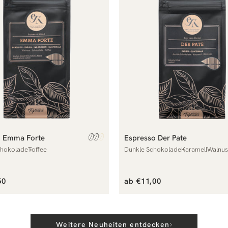
o Emma Forte
Espresso Der Pate
hokolade
Toffee
Dunkle Schokolade
Karamell
Walnus
er
Normaler
50
ab €11,00
Preis
Weitere Neuheiten entdecken