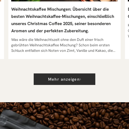
Weihnachtskaffee Mischungen: Übersicht über die
besten Weihnachtskaffee-Mischungen, einschließlich
unseres Christmas Coffee 2025, seiner besonderen
Kaffee für die French Press ist mehr als nur eine Frage des Geschmacks – hast du dich schon einmal gefragt, warum die Wa
Aromen und der perfekten Zubereitung.
Was wäre die Weihnachtszeit ohne den Duft einer frisch gebrühten Weihnachtskaffee Mischung? Schon beim ersten Schluck entfalten sich Noten von Zimt, Vanille und Kakao, die Erinnerungen an Kerzenschein, Gebäck und gemütliche Winterabende wecken. Doch diese Kaffees sind mehr als nur saisonale Getränke – sie sind kleine Kunstwerke aus Aroma, Handwerkskunst und Gefühl. In diesem Artikel entdecken wir, warum Weihnachtskaffee Mischungen so einzigartig schmecken, wie sie entstehen und weshalb sie jedes Jahr aufs Neue zu einem festen Ritual in der Weihnachtszeit werden. Was Weihnachtskaffee Mischungen so besonders macht. Was ist eine Weihnachtskaffee Mischung – und warum sie mehr als aromatisierter Kaffee ist. Eine Weihnachtskaffee Mischung ist keine einfache Kombination aus Bohnen und Gewürzen. Sie ist eine fein abgestimmte Komposition, die Tradition, Handwerk und Leidenschaft vereint. Während viele aromatisierte Kaffees mit künstlichen Zusätzen arbeiten, setzen handwerkliche Kaffeemanufakturen – wie wir – auf natürliche Zutaten und präzise Röstkunst. Das Ziel ist, das Aroma der Bohnen zu bewahren und gleichzeitig die festlichen Noten harmonisch einzubetten. Eine gute Mischung soll nicht nach Gewürzdominanz schmecken, sondern die feinen Nuancen der Kaffeebohne hervorheben: Süße, Würze und Wärme – perfekt ausbalanciert. Echter Weihnachtskaffee schmeckt nach Handwerk, nicht nach Aromaflasche. Die besten Weihnachtskaffee Mischungen bestehen aus hochwertigen Arabica-Bohnen, die eigens für die Wintermonate komponiert werden. So entsteht ein Kaffee, der nicht nur schmeckt, sondern Geschichten erzählt: vom Duft frisch gebackener Plätzchen, vom Klang knisternden Kaminfeuers und vom ersten Schluck an einem frostigen Dezembermorgen. Wie Gewürze wie Zimt, Vanille, Kakao und Lebkuchengewürz das weihnachtliche Aroma prägen Das Geheimnis jeder großartigen Weihnachtskaffee Mischung liegt in den Gewürzen. Sie verwandeln gewöhnlichen Kaffee in ein festliches Geschmackserlebnis: Zimt bringt Wärme und Tiefe, erinnert an Adventskränze und Bratäpfel. Vanille sorgt für Sanftheit und rundet die Röstaromen elegant ab. Kakao betont die Schokoladennoten der brasilianischen Bohnen und verleiht Fülle. Lebkuchengewürz – mit Nelke, Muskat und Ingwer – sorgt für den unverwechselbaren Weihnachtscharakter. In Kombination mit den natürlichen Ölen der Kaffeebohne entsteht ein Duft, der schon beim Mahlen verführt. Diese Symbiose aus Gewürzen und Röstung schafft das, was Liebhaber an Weihnachtskaffee so schätzen: ein aromatisches Profil, das sich mit jedem Schluck entfaltet, ohne künstlich zu wirken. Man schmeckt Weihnachten nicht – man fühlt es in der Tasse. Warum Mischungen zu Weihnachten für mehr Wärme, Gemütlichkeit und Genuss sorgen Ein Kaffee für den Sommer soll erfrischen – ein Kaffee für den Winter soll wärmen. Und genau das leisten Weihnachtskaffee Mischungen. Sie spenden innere Ruhe, schenken Geborgenheit und begleiten uns durch die stillsten Tage des Jahres. Der hohe Anteil an milden Arabica-Bohnen, gepaart mit der sanften mittleren Röstung, sorgt für einen feinen, runden Geschmack, der nicht aufdringlich, sondern einhüllend wirkt. Der Körper ist vollmundig, die Textur cremig – besonders, wenn der Kaffee mit Milch, Milchschaum oder einem Hauch Schlagsahne zubereitet wird. Viele unserer Kunden beschreiben den Moment so: „Es ist, als würde man Weihnachten trinken – süß, warm und irgendwie friedlich.“ Diese Gemütlichkeit in der Tasse ist kein Zufall, sondern das Ergebnis handwerklicher Präzision und sensorischer Balance. Denn in einer Zeit, in der alles schneller wird, steht eine Tasse Weihnachtskaffee für das Gegenteil: Entschleunigung. Sinnlichkeit in der Tasse – wie Weihnachtskaffee mit jedem Schluck Emotionen weckt Kaffee kann vieles – aber Weihnachtskaffee kann berühren. Der erste Duft, das leise Aufsteigen des Dampfes, der cremige Geschmack auf der Zunge – all das weckt Erinnerungen an Kindheit, Familie und Geborgenheit. Die Kombination aus Zimt, Vanille und Kakao wirkt wie ein emotionaler Anker. Sie erinnert an vertraute Momente: das Backen von Lebkuchen, das Auspacken der Geschenke, das leise Knistern des Kaminfeuers. Diese sinnliche Komponente ist es, die Weihnachtskaffee Mischungen so einzigartig macht. In unserer Kaffeemanufaktur achten wir darauf, dass jede Charge den gleichen emotionalen Fingerabdruck trägt – sanft, aromatisch, festlich und echt. Denn ein guter Weihnachtskaffee ist nicht nur ein Getränk. Er ist ein Gefühl – verpackt in 250 Gramm pure Gemütlichkeit. Weihnachtskaffee Mischungen sind mehr als saisonale Produkte. Sie sind die Quintessenz aus Aroma, Gefühl und Handwerkskunst – ein Symbol für Genuss, Qualität und die Magie von Weihnachten in der Tasse. Die Kunst der Mischung – Wie Weihnachtskaffee entsteht Das Geheimnis jeder großartigen Weihnachtskaffee Mischung liegt nicht in einem einzelnen Gewürz oder einer Zutat – sondern in der Balance. Nur wenn Bohne, Röstung und Aroma perfekt aufeinander abgestimmt sind, entsteht jener unverwechselbar feine, harmonische Geschmack, der Kaffee in der Weihnachtszeit zu einem echten Erlebnis macht. In unserer Kaffeemanufaktur ist das Kaffee mischen ein Prozess, der Präzision, Erfahrung und Leidenschaft vereint. Denn ein guter Weihnachtskaffee entsteht nicht zufällig – er wird komponiert, wie ein Musiker seine Melodie schreibt. Die Auswahl der Bohnen – warum Herkunft, Varietät und Aufbereitung entscheidend sind Die Grundlage einer gelungenen Mischung ist immer die Bohne. Ihr Ursprung, ihre Varietät und die Art der Aufbereitung bestimmen, wie sich der Geschmack später entwickelt. Für eine festliche Mischung braucht es vor allem Harmonie – jede Komponente soll ihren Charakter zeigen, aber nicht dominieren. Herkunft: Jede Region bringt eigene sensorische Stärken mit. Brasilien liefert Körper und Süße, Kolumbien bringt Struktur und Fruchtigkeit, Guatemala Tiefe und Würze. Varietät: Ob Yellow Bourbon, Typica oder Caturra – jede Sorte trägt ihr eigenes Aromaprofil in sich. Aufbereitung: Ob washed, honey processed oder pulped natural – die Methode beeinflusst, wie viel Süße, Frucht oder Würze in der Tasse ankommen. Ein Weihnachtskaffee ist wie ein Orchester: Die Bohnen sind die Instrumente – nur im Zusammenspiel entsteht Musik. Gerade in der Weihnachtszeit suchen wir nach Fülle und Wärme. Deshalb setzen wir auf Arabica-Bohnen, die mild, ausgewogen und fein im Abgang sind. Sie bilden die ideale Basis, um winterliche Aromen wie Zimt, Vanille oder Kakao elegant einzubinden. Brasilien, Kolumbien und Guatemala – das Trio für harmonische Weihnachtskaffee Mischungen Die besten Weihnachtskaffee Mischungen bestehen aus einem perfekt ausbalancierten Blend dieser drei Ursprungsländer: Brasilien – Minas Gerais:Sanfte Yellow Bourbon-Bohnen, pulped natural aufbereitet, sorgen für Milchschokoladen-Noten, weichen Körper und dezente Nussigkeit. Kolumbien – Medellín:Die Varietäten Typica, Bourbon, Caturra und Catuaí, washed verarbeitet, bringen Pflaumenmus-Aromen und eine feine, lebendige Säure ein. Guatemala – New Oriente:Yellow Bourbon aus der Farm El Gigante, honey processed, fügt subtile Lebkuchen-Noten hinzu – mit einer Spur Zimt und Vanille im Nachhall. Diese drei Herkunftsländer sind das Rückgrat unserer festlichen Blends. Sie ergänzen sich gegenseitig: Brasilien gibt Körper und Wärme, Kolumbien bringt Eleganz und Frucht, Guatemala verleiht Tiefe und Würze. Das Ergebnis ist eine Weihnachtskaffee Mischung, die sowohl im Duft als auch im Geschmack ausgewogen, harmonisch und festlich wirkt – wie ein winterlicher Spaziergang in flüssiger Form. Wie Röstdauer und Temperatur den Geschmack zwischen fein und vollmundig steuern Die Röstung ist der Moment, in dem die Bohne ihr volles Potenzial entfaltet. Schon kleinste Unterschiede in Dauer oder Temperatur verändern das Ergebnis. Für unseren Weihnachtskaffee wählen wir eine mittlere Röstung – der ideale Kompromiss zwischen Süße, Körper und Aroma. Kurze Röstung (hell): betont Säure und Fruchtigkeit – weniger geeignet für festliche Mischungen. Mittlere Röstung: bringt Balance, Süße und feine Röstaromen – ideal für Milchschokolade, Pflaumenmus und Lebkuchen-Noten. Dunkle Röstung: intensiv und kräftig, aber riskiert, feine Gewürznuancen zu überdecken. In der Trommelröstung werden unsere Bohnen bei 190–205 °C langsam veredelt – etwa 14–16 Minuten lang. Diese Langzeitröstung sorgt für gleichmäßige Entwicklung, löst Bitterstoffe und hebt natürliche Süße hervor. „Eine gute Röstung ist wie langsames Kochen – sie braucht Zeit, Geduld und Gefühl.“ So entsteht ein Aroma, das fein, komplex und zugleich vollmundig ist – die perfekte Grundlage für eine festliche Mischung, die sich vielseitig zubereiten lässt: ob Espresso, Handfilter oder French Press. Mischen wie ein Röster: So entsteht eine festliche Mischung, die Aroma und Balance vereint Das eigentliche Kaffee mischen ist die hohe Kunst. Es ist der Moment, in dem sich alle Komponenten zu einer Einheit verbinden – jede Bohne, jede Röstung und jede Gewürznote findet ihren Platz. Der Prozess: Einzeln rösten: Jede Herkunft wird separat geröstet, um ihr individuelles Aromaprofil zu bewahren. Abkühlen und Ruhezeit: Die Bohnen „atmen“ mindestens 24 Stunden, damit sich das Aroma stabilisiert. Mischen: Erst danach werden sie im präzisen Verhältnis zusammengeführt – bei unserem Christmas Coffee etwa 40 % Brasilien, 40 % Kolumbien, 20 % Guatemala. Testbrühen: Jede Charge wird verkostet, bis Balance, Körper und Duft perfekt harmonieren. Diese handwerkliche Herangehensweise unterscheidet uns von industriellen Fertigmischungen, bei denen Bohnen in Masse geröstet und künstlich aromatisiert werden. Unsere Blends dagegen entstehen aus Erfahrung, Sensorik und Fingerspitzengefühl – eine Symphonie aus Bohne, Röstung und Aroma. Das Ziel jeder festlichen Mischung ist nicht, laut zu sein – sondern perfekt ausbalanciert zu klingen. Das ist die wahre Kunst der Mischung: aus drei Kontinenten, fünf Varietäte
Mehr anzeigen