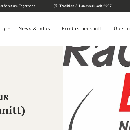
geröstet am Tegernsee
Tradition & Handwerk seit 2007
hop
News & Infos
Produktherkunft
Über 
us
nitt)