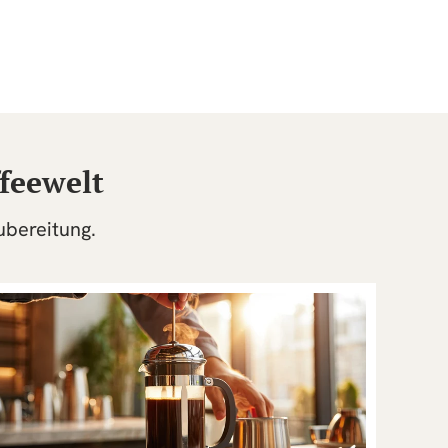
feewelt
ubereitung.