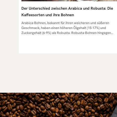
Der Unterschied zwischen Arabica und Robusta: Die
Kaffeesorten und ihre Bohnen
Arabica-Bohnen, bekannt für ihren weicheren und süßeren Geschmack, haben einen höheren Ölgehalt (15-17%) und Zuckergehalt (6-9%) als Robusta. Robusta-Bohnen hingegen bieten einen stärkeren, oft bitteren Geschmack mit höherem Koffeingehalt und gedeihen besser in heißen, niedrigeren Lagen. Arabica beansprucht kühlere, höhere Anbauhöhen und wird wegen seines reichhaltigen Geschmacks geschätzt, während Robusta häufig in Instant-Kaffee und als kostengünstige Alternative in Mischungen verwendet wird. Arabica Robusta Geschmack weicher, süßer und komplexer Geschmack mit fruchtigen und beerigen Noten stärker, oft als bitterbeschrieben mit nussigen oder erdigen Untertönen Koffeingehalt niedrigerer Koffeingehalt höherer Koffeingehalt, macht stärker und bitterer Anbauklima hohe Lagen mit kühlerem Klima (Berghänge) niedrigere, heißere Klimazonen, weniger empfindlich Preis und Verfügbarkeit teurer, qualitativ hochwertiger, anspruchsvollerer Anbau günstiger, oft in Instant-Kaffee und Mischungen als Füllstoff Bohnenform und Größe größer und ovaler kleiner und runder Ölgehalt und Säure höherer Ölgehalt und höhere Säure für reichhaltigeren Geschmack niedrigerer Säuregehalt Geschmack: Arabica-Kaffee wird oft für seinen weicheren, süßeren und komplexeren Geschmack geschätzt, der fruchtige und beerige Noten enthalten kann. Robusta hingegen hat einen stärkeren, oft als bitter beschriebenen Geschmack mit nussigen oder erdigen Untertönen. Koffeingehalt: Robusta-Bohnen enthalten in der Regel mehr Koffein als Arabica-Bohnen. Dies macht Robusta stärker und bitterer im Geschmack und erhöht auch seine natürliche Resistenz gegen Schädlinge. Anbauklima: Arabica-Kaffee wird in höheren Lagen mit kühlerem Klima angebaut, typischerweise an Berghängen. Robusta ist weniger empfindlich und kann in niedrigeren, heißeren Klimazonen wachsen, wo Arabica nicht gedeiht. Preis und Verfügbarkeit: Arabica-Bohnen sind in der Regel teurer als Robusta-Bohnen, da der Anbau anspruchsvoller ist und sie als qualitativ hochwertiger angesehen werden. Robusta wird oft in Instant-Kaffee und als Füllstoff in Kaffeemischungen verwendet, um die Kosten zu senken. Bohnenform und Größe: Arabica-Bohnen sind tendenziell größer und haben eine ovalere Form, während Robusta-Bohnen kleiner und runder sind. Ölgehalt und Säure: Arabica-Bohnen haben einen höheren Ölgehalt und eine höhere Säure, was zu einem reichhaltigeren Geschmack und einer größeren Geschmacksvielfalt führt. Robusta hat in der Regel einen niedrigeren Säuregehalt. Diese Unterschiede führen dazu, dass Arabica und Robusta in unterschiedlichen Kaffeespezialitäten und -mischungen verwendet werden, um bestimmte Geschmacksprofile und Stärken zu erreichen. Weltweit unterscheiden Kaffee-Experten vor allem zwei besonders bedeutende Sorten der Kaffeepflanze: „Arabica“ und „Robusta“. „Coffea Arabica“ und „Coffea Canephora Robusta” gelten als wirtschaftlich wichtigste und außerdem bekannteste Sorten. Insgesamt wird allerdings mehr als doppelt so viel Arabica-Kaffee angebaut wie Robusta-Kaffee. Daneben gibt es natürlich noch einige andere Bohnenarten, doch die sind vergleichsweise selten. Arabica und Robusta sind die zwei Hauptarten von Kaffeebohnen, die heute auf dem Markt erhältlich sind. Aber was unterscheidet sie wirklich voneinander? Arabica VS Robusta: Ein Duell der Kaffeegiganten Kaffee, das Getränk, das von Millionen Menschen weltweit geliebt wird, hat viele Gesichter. Die zwei dominierenden Gesichter in dieser facettenreichen Welt sind Arabica und Robusta. Aber was unterscheidet diese beiden Kaffeesorten, und welche ist die richtige für Sie? Lassen Sie uns in die spannende Welt von Arabica und Robusta Kaffee eintauchen. Arabica Kaffeebohnen sind eher anspruchsvoll Die Arabica-Bohne, oft als die edlere der beiden bezeichnet, hat ihre Wurzeln in Äthiopien. Sie gilt als die älteste bekannte Kaffeebohne und ist heute für etwa 60-70% des weltweiten Kaffeekonsums verantwortlich. Arabica-Kaffeebohnen sind oval geformt und weisen oft eine geschwungene Mitte der Bohne auf. Beim Arabica steht der Geschmack im Vordergrund: Die Bohnen sind bekannt für ihre aromatischen, milden und oft fruchtigen Noten. Er kann Aromen von Beeren, Schokolade oder sogar Wein haben. Doch diese Aromavielfalt hat ihren Preis. Die Arabica-Pflanze ist anfällig für Krankheiten und Schädlinge, was den Anbau herausfordernd macht. Sie bevorzugt Höhenlagen und spezielle Klimabedingungen, die hauptsächlich in Ländern rund um den Äquator gefunden werden können. Robusta Kaffeebohnen haben weniger Ansprüche Im Gegensatz dazu steht die Robusta-Bohne, die rundlicher ist und oft als die „robustere“ der beiden gilt. Ursprünglich aus Westafrika stammend, hat sich die Robusta-Bohne vor allem in Ländern wie Vietnam und Indonesien durchgesetzt. Sie ist weniger anfällig für Krankheiten und kann in tieferen Lagen und in verschiedenen Klimazonen angebaut werden. Geschmacklich ist Robusta erdiger und oft bitterer als Arabica. Viele Kaffeetrinker schätzen jedoch den kräftigen Geschmack des Robusta-Kaffees, insbesondere in Espressomischungen, wo der Robusta-Anteil für eine dichte Crema auf dem Espresso sorgt. Zudem hat die Robusta-Bohne einen höheren Koffeingehalt, was sie bei vielen Menschen beliebt macht, die einen extra Kick am Morgen suchen. In diesem Duell zwischen Arabica und Robusta gibt es keinen klaren Gewinner. Beide haben ihre Stärken und bieten Kaffeeliebhabern auf der ganzen Welt ein einzigartiges Geschmackserlebnis. Unterschiede im Geschmack und Aroma Arabica oder Robusta – worin liegt der Unterschied? Die beiden Kaffeesorten unterscheiden sich auch geschmacklich. Arabica-Bohnen gelten als vielfältiger, weicher, harmonischer, weniger bitter, mild und insgesamt deutlich aromatischer. Arabica enthält viele Kaffeeöle und schmeckt oft fruchtig, süß oder beerig. Den meisten Menschen schmeckt die Sorte gerade hierzulande deshalb besser. Auch seine Bekömmlichkeit trägt dazu bei, dass er als beliebter gilt. Robustas haben im Gegensatz dazu einen besseren Körper. Die Bohnen schmecken bitterer sowie erdig, satt und holzig. Vor allem in Süditalien wird dieser dunkle Geschmack meist vorgezogen. Espressomischungen bestehen in der Regel zu großen Teilen aus Robusta-Kaffee. Zusammen mit Zucker verschmilzt der Geschmack zu einer angenehmen Karamellnote. Durch den geringeren Anteil an Ölen ist die Creme deutlich länger haltbar. Arabica-Kaffee: Arabica-Bohnen sind für ihre feinen und komplexen Aromen bekannt. Beim Arabica können Sie oft fruchtige, nussige oder sogar blumige Noten wahrnehmen. Der Geschmack ist in der Regel milder und weniger bitter als der von Robusta. Ein gut gerösteter Arabica kann Geschmacksnoten von Beeren, Karamell, Schokolade oder sogar Zitrusfrüchten haben. Robusta-Kaffee: Robusta hingegen hat ein kräftigeres und oft erdigeres Aroma. Dieser Kaffee hat weniger Säure als Arabica, was ihn geschmacklich oft bitterer macht. Aufgrund seines starken Geschmacks und seiner dichten Crema wird Robusta oft in Espressomischungen verwendet. Arabica-Kaffee: Arabica-Bohnen sind für ihre feinen und komplexen Aromen bekannt. Beim Arabica können Sie oft fruchtige, nussige oder sogar blumige Noten wahrnehmen. Der Geschmack ist in der Regel milder und weniger bitter als der von Robusta. Es ist diese Vielfalt und Komplexität, die Arabica-Kaffees bei Kaffeekennern so beliebt macht. Ein gut gerösteter Arabica kann Geschmacksnoten von Beeren, Karamell, Schokolade oder sogar Zitrusfrüchten haben. Diese Vielfalt im Geschmack und Aroma macht den Arabica Kaffee zu einer idealen Wahl für diejenigen, die einen sanften und aromatischen Kaffee bevorzugen. Robusta-Kaffee: Robusta hingegen hat ein kräftigeres und oft erdigeres Aroma. Dieser Kaffee hat weniger Säure als Arabica, was ihn geschmacklich oft bitterer macht. Es ist nicht ungewöhnlich, holzige oder rauchige Noten in einem Robusta-Kaffee zu finden. Aufgrund seines starken Geschmacks und seiner dichten Crema wird Robusta oft in Espressomischungen verwendet. Der robuste Charakter dieser Bohnen ergänzt oft den süßen und milden Geschmack von Arabica in diesen Mischungen. Es ist wichtig zu beachten, dass die Röstung ebenfalls eine entscheidende Rolle beim Geschmack des Kaffees spielt. Ein dunkel gerösteter Arabica kann geschmacklich sehr nahe an einen mittel gerösteten Robusta herankommen und umgekehrt. Auch bei der Verarbeitung unterscheiden sich die beiden: Arabica wird häufig im „washed process“ (nass) aufbereitet, was zu mehr Klarheit und Frische führt. Am Ende des Tages sind Geschmack und Aroma subjektiv. Was für den einen Kaffeetrinker himmlisch ist, mag für den anderen zu stark oder zu mild sein. Es ist die Vielfalt von Arabica und Robusta, die es uns ermöglicht, unsere perfekte Tasse Kaffee zu finden und zu genießen. Qualität und Preis beider Kaffeebohnen Arabica-Kaffee:Er wird oft als der qualitativ hochwertigere der beiden angesehen. Dies liegt zum Teil an ihrem feinen Aroma und ihrem komplexen Geschmacksprofil, aber auch an den Anforderungen ihres Anbaus. Der Anbau ist schwieriger und riskanter. Zudem bevorzugen sie spezielle Höhenlagen und Klimabedingungen. All diese Faktoren führen dazu, dass Arabica-Kaffees in der Regel teurer sind als Robusta-Kaffees. Es ist jedoch wichtig zu beachten, dass es auch innerhalb der Arabica-Sorten erhebliche Qualitäts- und Preisunterschiede geben kann, je nach Anbaugebiet, Röstung und Verarbeitung. Arabica-Bohnen sind teurer in der Produktion, da sie empfindlicher sind und spezifischere Anbaubedingungen erfordern. Dies spiegelt sich oft in höheren Preisen für Endverbraucher wider. Sie machen etwa 60-70% des weltweiten Kaffeemarktes aus. Robusta-Kaffee:Die Robusta-Bohne ist in der Regel günstiger. Dies liegt zum Teil an den geringeren Anbaukosten. Robusta-Pflanzen sind widerstandsfähiger gegen Krankheiten und Schädlinge und können in einer breiteren Palette von Klima- und Höhenlagen angebaut werden. Dies reduziert die Risiken und Kosten des Anbaus