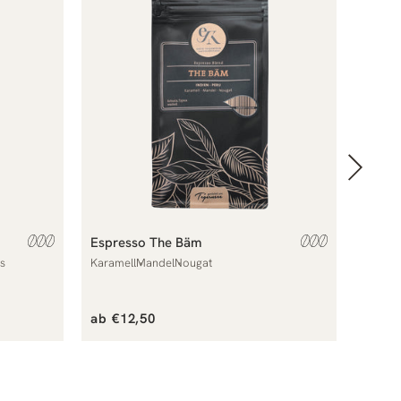
Espresso The Bäm
Espre
Editio
s
Karamell
Mandel
Nougat
Butterw
Normaler
Norm
ab €12,50
€16,0
Preis
Preis