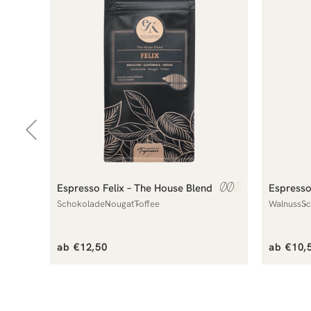
Espresso Felix – The House Blend
Espress
Schokolade
Nougat
Toffee
Walnuss
Sc
Normaler
Normal
ab €12,50
ab €10,
Preis
Preis