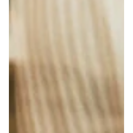
Geruchstest
Oxidierter Kaffee kann einen unangenehmen Geruch
haben. Vertrauen Sie Ihrer Nase!
Sichtprüfung
Manchmal kann oxidierte Kaffee eine Verfärbung
aufweisen. Allerdings ist dies eher selten und kein
zuverlässiges Erkennungsmerkmal.
Zusammenfassung
Zusammenfassend lässt sich sagen, dass Kaffeeoxidation
ein natürlicher Prozess ist, der jedoch den Geschmack
und die Qualität Ihres Kaffees beeinträchtigen kann. Durch