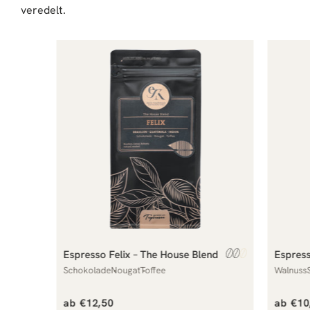
veredelt.
Espresso Felix – The House Blend
Espres
Schokolade
Nougat
Toffee
Walnuss
Normaler
Norma
ab €12,50
ab €10