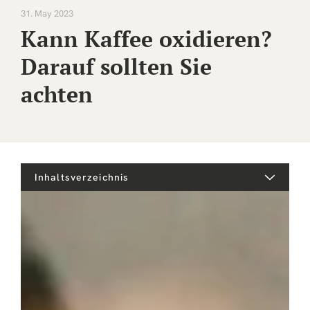
31. May 2023
Kann Kaffee oxidieren?
Darauf sollten Sie
achten
Inhaltsverzeichnis
Hallo, liebe Kaffeeliebhaber! Ist Ihnen jemals der Gedanke
gekommen, ob Kaffee oxidieren kann? Kaffee ist mehr als
nur ein Getränk. Es ist ein Genussmittel, ein Ritual und für
viele ein unverzichtbarer Bestandteil des Tages. Da liegt
es doch nahe, sich intensiver mit diesem faszinierenden
Produkt zu beschäftigen und seine Eigenschaften besser
zu verstehen, oder?