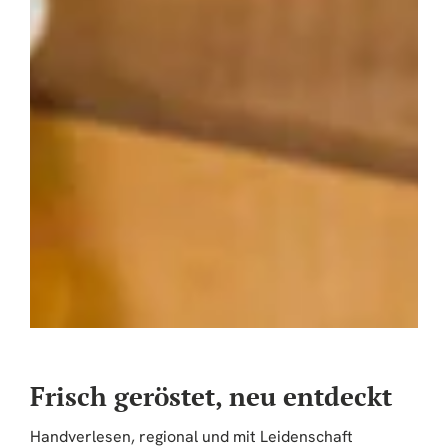
Wie erkenne ich oxidierten Kaffee?
Oxidierten Kaffee können Sie oft an seinem ranzigen
Geschmack oder unangenehmen Geruch erkennen.
Beeinträchtigt Kaffeeoxidation die Qualität meines
Kaffees?
Ja, Kaffeeoxidation kann den Geschmack und die Qualität
Ihres Kaffees erheblich beeinträchtigen.
Kann Kaffeeoxidation gesundheitsschädlich sein?
Während oxidierten Kaffee nicht gesundheitsschädlich ist,
kann er den Geschmack und die Qualität des Kaffees
beeinträchtigen.
Frisch geröstet, neu entdeckt
Handverlesen, regional und mit Leidenschaft