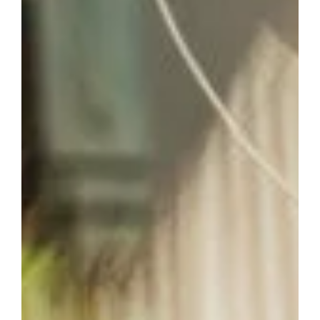
Kaffee zu verhindern und die
Qualität
und den Geschmack
Ihres Kaffees zu bewahren:
Richtige Lagerung
Eine der einfachsten Möglichkeiten, Oxidation zu
verhindern, ist die richtige Lagerung. Bewahren Sie Ihren
Kaffee in einem luftdichten Behälter auf und schützen Sie
ihn vor Wärme und Licht.
Mühlen auf Anfrage
Wenn möglich, mahlen Sie Ihren Kaffee erst kurz vor dem
Brühen. Ganze Bohnen oxidieren langsamer als
gemahlener Kaffee.
Kauf von ganzen Bohnen