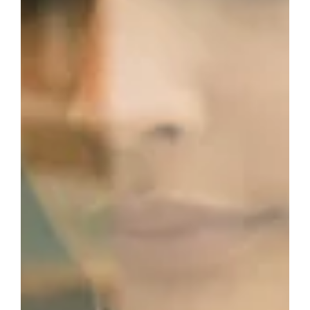
Kontakt mit Luft
Der Kontakt mit Luft ist einer der Hauptgründe für die
Oxidation von Kaffee. Wenn Kaffeebohnen oder
gemahlener Kaffee der Luft ausgesetzt sind, beginnt die
Oxidation.
Hitze
Eine weitere Ursache ist Hitze. Hohe Temperaturen
können die Oxidationsrate erhöhen und die Haltbarkeit
von Kaffee verringern.
Licht
Auch Licht kann die Oxidation von Kaffee beschleunigen.
Besonders UV-Licht hat eine starke Oxidationswirkung.