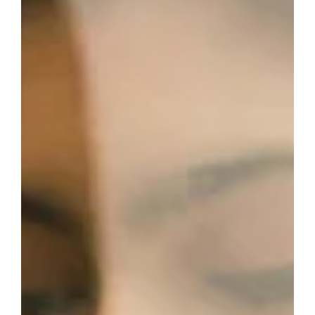
Was ist Kaffeeoxidation?
Definition
Kaffeeoxidation ist ein chemischer Prozess, bei dem
Kaffeebohnen mit Sauerstoff in der Luft reagieren. Klingt
kompliziert? Stellen Sie es sich einfach wie einen Apfel
vor, der braun wird, wenn er an der Luft liegt.
Ursachen der Kaffeeoxidation
Die Oxidation von Kaffee kann durch verschiedene
Faktoren ausgelöst werden. Einige der wichtigsten sind: