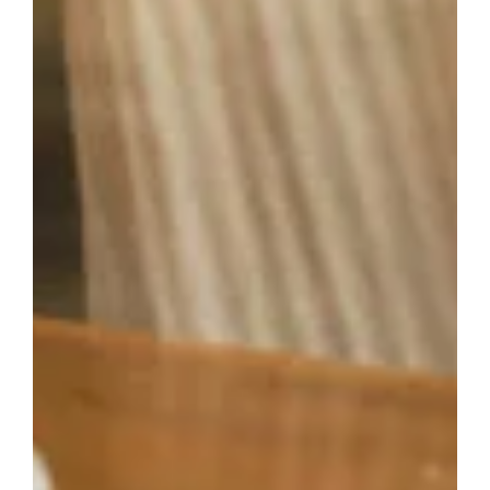
die richtige Lagerung und Handhabung können Sie jedoch
die Oxidation verhindern und den wahren Geschmack
Ihres Kaffees bewahren.
Häufig gestellte Fragen (FAQ)
Was ist Kaffeeoxidation?
Kaffeeoxidation ist ein chemischer Prozess, bei dem
Kaffeebohnen mit Sauerstoff in der Luft reagieren, was zu
Geschmacksveränderungen führen kann.
Wie kann ich Kaffeeoxidation verhindern?
Die Oxidation kann durch richtige Lagerung, den Kauf
ganzer Bohnen und das Mahlen unmittelbar vor dem
Brühen verhindert werden.