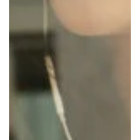
Auswirkungen von
Kaffeeoxidation
Geschmacksveränderung
Oxidierter Kaffee verliert seine ursprünglichen Aromen
und kann einen unangenehmen, ranzigen Geschmack
entwickeln. Das kann den Genuss Ihres geliebten Kaffees
erheblich beeinträchtigen.
Wie man Kaffeeoxidation
verhindert
Es gibt verschiedene Methoden, um die Oxidation von