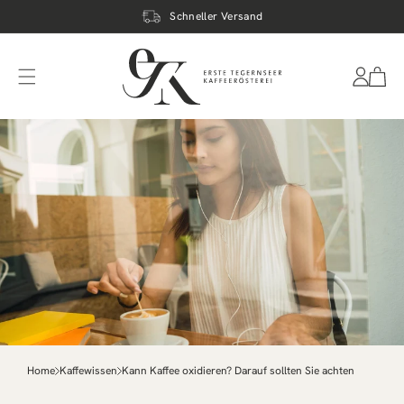
DIREKT
ZUM
Schneller Versand
INHALT
Einloggen
Warenkor
Home
Kaffewissen
Kann Kaffee oxidieren? Darauf sollten Sie achten