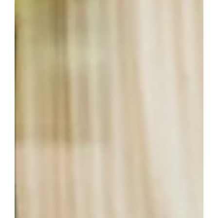
Kaufen Sie ganze Bohnen anstelle von vorgemahlenem
Kaffee. Ganze Bohnen halten länger und bleiben frischer.
Wie erkennt man oxidierten
Kaffee?
Sie können oxidierten Kaffee auf verschiedene Weise
erkennen:
Geschmackstest
Oxidierter Kaffee hat oft einen ranzigen oder
abgestandenen Geschmack.