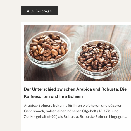
Alle Beiträge
Der Unterschied zwischen Arabica und Robusta: Die
Kaffeesorten und ihre Bohnen
Arabica-Bohnen, bekannt für ihren weicheren und süßeren Geschmack, haben einen höheren Ölgehalt (15-17%) und Zuckergehalt (6-9%) als Robusta. Robusta-Bohnen hingegen bieten einen stärkeren, oft bitteren Geschmack mit höherem Koffeingehalt und gedeihen besser in heißen, niedrigeren Lagen. Arabica beansprucht kühlere, höhere Anbauhöhen und wird wegen seines reichhaltigen Geschmacks geschätzt, während Robusta häufig in Instant-Kaffee und als kostengünstige Alternative in Mischungen verwendet wird. Arabica Robusta Geschmack weicher, süßer und komplexer Geschmack mit fruchtigen und beerigen Noten stärker, oft als bitterbeschrieben mit nussigen oder erdigen Untertönen Koffeingehalt niedrigerer Koffeingehalt höherer Koffeingehalt, macht stärker und bitterer Anbauklima hohe Lagen mit kühlerem Klima (Berghänge) niedrigere, heißere Klimazonen, weniger empfindlich Preis und Verfügbarkeit teurer, qualitativ hochwertiger, anspruchsvollerer Anbau günstiger, oft in Instant-Kaffee und Mischungen als Füllstoff Bohnenform und Größe größer und ovaler kleiner und runder Ölgehalt und Säure höherer Ölgehalt und höhere Säure für reichhaltigeren Geschmack niedrigerer Säuregehalt Geschmack: Arabica-Kaffee wird oft für seinen weicheren, süßeren und komplexeren Geschmack geschätzt, der fruchtige und beerige Noten enthalten kann. Robusta hingegen hat einen stärkeren, oft als bitter beschriebenen Geschmack mit nussigen oder erdigen Untertönen. Koffeingehalt: Robusta-Bohnen enthalten in der Regel mehr Koffein als Arabica-Bohnen. Dies macht Robusta stärker und bitterer im Geschmack und erhöht auch seine natürliche Resistenz gegen Schädlinge. Anbauklima: Arabica-Kaffee wird in höheren Lagen mit kühlerem Klima angebaut, typischerweise an Berghängen. Robusta ist weniger empfindlich und kann in niedrigeren, heißeren Klimazonen wachsen, wo Arabica nicht gedeiht. Preis und Verfügbarkeit: Arabica-Bohnen sind in der Regel teurer als Robusta-Bohnen, da der Anbau anspruchsvoller ist und sie als qualitativ hochwertiger angesehen werden. Robusta wird oft in Instant-Kaffee und als Füllstoff in Kaffeemischungen verwendet, um die Kosten zu senken. Bohnenform und Größe: Arabica-Bohnen sind tendenziell größer und haben eine ovalere Form, während Robusta-Bohnen kleiner und runder sind. Ölgehalt und Säure: Arabica-Bohnen haben einen höheren Ölgehalt und eine höhere Säure, was zu einem reichhaltigeren Geschmack und einer größeren Geschmacksvielfalt führt. Robusta hat in der Regel einen niedrigeren Säuregehalt. Diese Unterschiede führen dazu, dass Arabica und Robusta in unterschiedlichen Kaffeespezialitäten und -mischungen verwendet werden, um bestimmte Geschmacksprofile und Stärken zu erreichen. Weltweit unterscheiden Kaffee-Experten vor allem zwei besonders bedeutende Sorten der Kaffeepflanze: „Arabica“ und „Robusta“. „Coffea Arabica“ und „Coffea Canephora Robusta” gelten als wirtschaftlich wichtigste und außerdem bekannteste Sorten. Insgesamt wird allerdings mehr als doppelt so viel Arabica-Kaffee angebaut wie Robusta-Kaffee. Daneben gibt es natürlich noch einige andere Bohnenarten, doch die sind vergleichsweise selten. Arabica und Robusta sind die zwei Hauptarten von Kaffeebohnen, die heute auf dem Markt erhältlich sind. Aber was unterscheidet sie wirklich voneinander? Arabica VS Robusta: Ein Duell der Kaffeegiganten Kaffee, das Getränk, das von Millionen Menschen weltweit geliebt wird, hat viele Gesichter. Die zwei dominierenden Gesichter in dieser facettenreichen Welt sind Arabica und Robusta. Aber was unterscheidet diese beiden Kaffeesorten, und welche ist die richtige für Sie? Lassen Sie uns in die spannende Welt von Arabica und Robusta Kaffee eintauchen. Arabica Kaffeebohnen sind eher anspruchsvoll Die Arabica-Bohne, oft als die edlere der beiden bezeichnet, hat ihre Wurzeln in Äthiopien. Sie gilt als die älteste bekannte Kaffeebohne und ist heute für etwa 60-70% des weltweiten Kaffeekonsums verantwortlich. Arabica-Kaffeebohnen sind oval geformt und weisen oft eine geschwungene Mitte der Bohne auf. Beim Arabica steht der Geschmack im Vordergrund: Die Bohnen sind bekannt für ihre aromatischen, milden und oft fruchtigen Noten. Er kann Aromen von Beeren, Schokolade oder sogar Wein haben. Doch diese Aromavielfalt hat ihren Preis. Die Arabica-Pflanze ist anfällig für Krankheiten und Schädlinge, was den Anbau herausfordernd macht. Sie bevorzugt Höhenlagen und spezielle Klimabedingungen, die hauptsächlich in Ländern rund um den Äquator gefunden werden können. Robusta Kaffeebohnen haben weniger Ansprüche Im Gegensatz dazu steht die Robusta-Bohne, die rundlicher ist und oft als die „robustere“ der beiden gilt. Ursprünglich aus Westafrika stammend, hat sich die Robusta-Bohne vor allem in Ländern wie Vietnam und Indonesien durchgesetzt. Sie ist weniger anfällig für Krankheiten und kann in tieferen Lagen und in verschiedenen Klimazonen angebaut werden. Geschmacklich ist Robusta erdiger und oft bitterer als Arabica. Viele Kaffeetrinker schätzen jedoch den kräftigen Geschmack des Robusta-Kaffees, insbesondere in Espressomischungen, wo der Robusta-Anteil für eine dichte Crema auf dem Espresso sorgt. Zudem hat die Robusta-Bohne einen höheren Koffeingehalt, was sie bei vielen Menschen beliebt macht, die einen extra Kick am Morgen suchen. In diesem Duell zwischen Arabica und Robusta gibt es keinen klaren Gewinner. Beide haben ihre Stärken und bieten Kaffeeliebhabern auf der ganzen Welt ein einzigartiges Geschmackserlebnis. Unterschiede im Geschmack und Aroma Arabica oder Robusta – worin liegt der Unterschied? Die beiden Kaffeesorten unterscheiden sich auch geschmacklich. Arabica-Bohnen gelten als vielfältiger, weicher, harmonischer, weniger bitter, mild und insgesamt deutlich aromatischer. Arabica enthält viele Kaffeeöle und schmeckt oft fruchtig, süß oder beerig. Den meisten Menschen schmeckt die Sorte gerade hierzulande deshalb besser. Auch seine Bekömmlichkeit trägt dazu bei, dass er als beliebter gilt. Robustas haben im Gegensatz dazu einen besseren Körper. Die Bohnen schmecken bitterer sowie erdig, satt und holzig. Vor allem in Süditalien wird dieser dunkle Geschmack meist vorgezogen. Espressomischungen bestehen in der Regel zu großen Teilen aus Robusta-Kaffee. Zusammen mit Zucker verschmilzt der Geschmack zu einer angenehmen Karamellnote. Durch den geringeren Anteil an Ölen ist die Creme deutlich länger haltbar. Arabica-Kaffee: Arabica-Bohnen sind für ihre feinen und komplexen Aromen bekannt. Beim Arabica können Sie oft fruchtige, nussige oder sogar blumige Noten wahrnehmen. Der Geschmack ist in der Regel milder und weniger bitter als der von Robusta. Ein gut gerösteter Arabica kann Geschmacksnoten von Beeren, Karamell, Schokolade oder sogar Zitrusfrüchten haben. Robusta-Kaffee: Robusta hingegen hat ein kräftigeres und oft erdigeres Aroma. Dieser Kaffee hat weniger Säure als Arabica, was ihn geschmacklich oft bitterer macht. Aufgrund seines starken Geschmacks und seiner dichten Crema wird Robusta oft in Espressomischungen verwendet. Arabica-Kaffee: Arabica-Bohnen sind für ihre feinen und komplexen Aromen bekannt. Beim Arabica können Sie oft fruchtige, nussige oder sogar blumige Noten wahrnehmen. Der Geschmack ist in der Regel milder und weniger bitter als der von Robusta. Es ist diese Vielfalt und Komplexität, die Arabica-Kaffees bei Kaffeekennern so beliebt macht. Ein gut gerösteter Arabica kann Geschmacksnoten von Beeren, Karamell, Schokolade oder sogar Zitrusfrüchten haben. Diese Vielfalt im Geschmack und Aroma macht den Arabica Kaffee zu einer idealen Wahl für diejenigen, die einen sanften und aromatischen Kaffee bevorzugen. Robusta-Kaffee: Robusta hingegen hat ein kräftigeres und oft erdigeres Aroma. Dieser Kaffee hat weniger Säure als Arabica, was ihn geschmacklich oft bitterer macht. Es ist nicht ungewöhnlich, holzige oder rauchige Noten in einem Robusta-Kaffee zu finden. Aufgrund seines starken Geschmacks und seiner dichten Crema wird Robusta oft in Espressomischungen verwendet. Der robuste Charakter dieser Bohnen ergänzt oft den süßen und milden Geschmack von Arabica in diesen Mischungen. Es ist wichtig zu beachten, dass die Röstung ebenfalls eine entscheidende Rolle beim Geschmack des Kaffees spielt. Ein dunkel gerösteter Arabica kann geschmacklich sehr nahe an einen mittel gerösteten Robusta herankommen und umgekehrt. Auch bei der Verarbeitung unterscheiden sich die beiden: Arabica wird häufig im „washed process“ (nass) aufbereitet, was zu mehr Klarheit und Frische führt. Am Ende des Tages sind Geschmack und Aroma subjektiv. Was für den einen Kaffeetrinker himmlisch ist, mag für den anderen zu stark oder zu mild sein. Es ist die Vielfalt von Arabica und Robusta, die es uns ermöglicht, unsere perfekte Tasse Kaffee zu finden und zu genießen. Qualität und Preis beider Kaffeebohnen Arabica-Kaffee:Er wird oft als der qualitativ hochwertigere der beiden angesehen. Dies liegt zum Teil an ihrem feinen Aroma und ihrem komplexen Geschmacksprofil, aber auch an den Anforderungen ihres Anbaus. Der Anbau ist schwieriger und riskanter. Zudem bevorzugen sie spezielle Höhenlagen und Klimabedingungen. All diese Faktoren führen dazu, dass Arabica-Kaffees in der Regel teurer sind als Robusta-Kaffees. Es ist jedoch wichtig zu beachten, dass es auch innerhalb der Arabica-Sorten erhebliche Qualitäts- und Preisunterschiede geben kann, je nach Anbaugebiet, Röstung und Verarbeitung. Arabica-Bohnen sind teurer in der Produktion, da sie empfindlicher sind und spezifischere Anbaubedingungen erfordern. Dies spiegelt sich oft in höheren Preisen für Endverbraucher wider. Sie machen etwa 60-70% des weltweiten Kaffeemarktes aus. Robusta-Kaffee:Die Robusta-Bohne ist in der Regel günstiger. Dies liegt zum Teil an den geringeren Anbaukosten. Robusta-Pflanzen sind widerstandsfähiger gegen Krankheiten und Schädlinge und können in einer breiteren Palette von Klima- und Höhenlagen angebaut werden. Dies reduziert die Risiken und Kosten des Anbaus