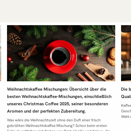
Weihnachtskaffee Mischungen: Übersicht über die
Die 
besten Weihnachtskaffee-Mischungen, einschließlich
Qual
unseres Christmas Coffee 2025, seiner besonderen
Kaffee für die French Press ist mehr als nur eine Frage des Geschmacks – hast du dich schon einmal gefragt, warum die Wahl der richtigen Bohne den Unterschied zwischen einem guten und einem perfekten Kaffee aus der French Press ausmacht? Wir zeigen dir aus unserer langjährigen Erfahrung als Spezialitätenrösterei, welche Bohnen wir selbst täglich verwenden und warum. Die besten Kaffeesorten für deine French Press – Unsere Empfehlungen aus erster Hand Wenn wir von Kaffees sprechen, die perfekt für die French Press geeignet sind, dann sprechen wir nicht über generische Mischungen aus dem Supermarkt, sondern über hochwertige Kaffeebohnen, die mit Sorgfalt ausgewählt, frisch geröstet und optimal für die Extraktion in der Pressstempelkanne aufbereitet wurden. Über die Jahre haben wir viele Kaffeesorten getestet, Arabica und Robusta in verschiedenen Mischungen probiert und mit unterschiedlichen Röstungen und Mahlgraden experimentiert. Wir wissen: Der richtige Kaffee für die French Press muss nicht nur im Aroma überz
Aromen und der perfekten Zubereitung.
Was wäre die Weihnachtszeit ohne den Duft einer frisch gebrühten Weihnachtskaffee Mischung? Schon beim ersten Schluck entfalten sich Noten von Zimt, Vanille und Kakao, die Erinnerungen an Kerzenschein, Gebäck und gemütliche Winterabende wecken. Doch diese Kaffees sind mehr als nur saisonale Getränke – sie sind kleine Kunstwerke aus Aroma, Handwerkskunst und Gefühl. In diesem Artikel entdecken wir, warum Weihnachtskaffee Mischungen so einzigartig schmecken, wie sie entstehen und weshalb sie jedes Jahr aufs Neue zu einem festen Ritual in der Weihnachtszeit werden. Was Weihnachtskaffee Mischungen so besonders macht. Was ist eine Weihnachtskaffee Mischung – und warum sie mehr als aromatisierter Kaffee ist. Eine Weihnachtskaffee Mischung ist keine einfache Kombination aus Bohnen und Gewürzen. Sie ist eine fein abgestimmte Komposition, die Tradition, Handwerk und Leidenschaft vereint. Während viele aromatisierte Kaffees mit künstlichen Zusätzen arbeiten, setzen handwerkliche Kaffeemanufakturen – wie wir – auf natürliche Zutaten und präzise Röstkunst. Das Ziel ist, das Aroma der Bohnen zu bewahren und gleichzeitig die festlichen Noten harmonisch einzubetten. Eine gute Mischung soll nicht nach Gewürzdominanz schmecken, sondern die feinen Nuancen der Kaffeebohne hervorheben: Süße, Würze und Wärme – perfekt ausbalanciert. Echter Weihnachtskaffee schmeckt nach Handwerk, nicht nach Aromaflasche. Die besten Weihnachtskaffee Mischungen bestehen aus hochwertigen Arabica-Bohnen, die eigens für die Wintermonate komponiert werden. So entsteht ein Kaffee, der nicht nur schmeckt, sondern Geschichten erzählt: vom Duft frisch gebackener Plätzchen, vom Klang knisternden Kaminfeuers und vom ersten Schluck an einem frostigen Dezembermorgen. Wie Gewürze wie Zimt, Vanille, Kakao und Lebkuchengewürz das weihnachtliche Aroma prägen Das Geheimnis jeder großartigen Weihnachtskaffee Mischung liegt in den Gewürzen. Sie verwandeln gewöhnlichen Kaffee in ein festliches Geschmackserlebnis: Zimt bringt Wärme und Tiefe, erinnert an Adventskränze und Bratäpfel. Vanille sorgt für Sanftheit und rundet die Röstaromen elegant ab. Kakao betont die Schokoladennoten der brasilianischen Bohnen und verleiht Fülle. Lebkuchengewürz – mit Nelke, Muskat und Ingwer – sorgt für den unverwechselbaren Weihnachtscharakter. In Kombination mit den natürlichen Ölen der Kaffeebohne entsteht ein Duft, der schon beim Mahlen verführt. Diese Symbiose aus Gewürzen und Röstung schafft das, was Liebhaber an Weihnachtskaffee so schätzen: ein aromatisches Profil, das sich mit jedem Schluck entfaltet, ohne künstlich zu wirken. Man schmeckt Weihnachten nicht – man fühlt es in der Tasse. Warum Mischungen zu Weihnachten für mehr Wärme, Gemütlichkeit und Genuss sorgen Ein Kaffee für den Sommer soll erfrischen – ein Kaffee für den Winter soll wärmen. Und genau das leisten Weihnachtskaffee Mischungen. Sie spenden innere Ruhe, schenken Geborgenheit und begleiten uns durch die stillsten Tage des Jahres. Der hohe Anteil an milden Arabica-Bohnen, gepaart mit der sanften mittleren Röstung, sorgt für einen feinen, runden Geschmack, der nicht aufdringlich, sondern einhüllend wirkt. Der Körper ist vollmundig, die Textur cremig – besonders, wenn der Kaffee mit Milch, Milchschaum oder einem Hauch Schlagsahne zubereitet wird. Viele unserer Kunden beschreiben den Moment so: „Es ist, als würde man Weihnachten trinken – süß, warm und irgendwie friedlich.“ Diese Gemütlichkeit in der Tasse ist kein Zufall, sondern das Ergebnis handwerklicher Präzision und sensorischer Balance. Denn in einer Zeit, in der alles schneller wird, steht eine Tasse Weihnachtskaffee für das Gegenteil: Entschleunigung. Sinnlichkeit in der Tasse – wie Weihnachtskaffee mit jedem Schluck Emotionen weckt Kaffee kann vieles – aber Weihnachtskaffee kann berühren. Der erste Duft, das leise Aufsteigen des Dampfes, der cremige Geschmack auf der Zunge – all das weckt Erinnerungen an Kindheit, Familie und Geborgenheit. Die Kombination aus Zimt, Vanille und Kakao wirkt wie ein emotionaler Anker. Sie erinnert an vertraute Momente: das Backen von Lebkuchen, das Auspacken der Geschenke, das leise Knistern des Kaminfeuers. Diese sinnliche Komponente ist es, die Weihnachtskaffee Mischungen so einzigartig macht. In unserer Kaffeemanufaktur achten wir darauf, dass jede Charge den gleichen emotionalen Fingerabdruck trägt – sanft, aromatisch, festlich und echt. Denn ein guter Weihnachtskaffee ist nicht nur ein Getränk. Er ist ein Gefühl – verpackt in 250 Gramm pure Gemütlichkeit. Weihnachtskaffee Mischungen sind mehr als saisonale Produkte. Sie sind die Quintessenz aus Aroma, Gefühl und Handwerkskunst – ein Symbol für Genuss, Qualität und die Magie von Weihnachten in der Tasse. Die Kunst der Mischung – Wie Weihnachtskaffee entsteht Das Geheimnis jeder großartigen Weihnachtskaffee Mischung liegt nicht in einem einzelnen Gewürz oder einer Zutat – sondern in der Balance. Nur wenn Bohne, Röstung und Aroma perfekt aufeinander abgestimmt sind, entsteht jener unverwechselbar feine, harmonische Geschmack, der Kaffee in der Weihnachtszeit zu einem echten Erlebnis macht. In unserer Kaffeemanufaktur ist das Kaffee mischen ein Prozess, der Präzision, Erfahrung und Leidenschaft vereint. Denn ein guter Weihnachtskaffee entsteht nicht zufällig – er wird komponiert, wie ein Musiker seine Melodie schreibt. Die Auswahl der Bohnen – warum Herkunft, Varietät und Aufbereitung entscheidend sind Die Grundlage einer gelungenen Mischung ist immer die Bohne. Ihr Ursprung, ihre Varietät und die Art der Aufbereitung bestimmen, wie sich der Geschmack später entwickelt. Für eine festliche Mischung braucht es vor allem Harmonie – jede Komponente soll ihren Charakter zeigen, aber nicht dominieren. Herkunft: Jede Region bringt eigene sensorische Stärken mit. Brasilien liefert Körper und Süße, Kolumbien bringt Struktur und Fruchtigkeit, Guatemala Tiefe und Würze. Varietät: Ob Yellow Bourbon, Typica oder Caturra – jede Sorte trägt ihr eigenes Aromaprofil in sich. Aufbereitung: Ob washed, honey processed oder pulped natural – die Methode beeinflusst, wie viel Süße, Frucht oder Würze in der Tasse ankommen. Ein Weihnachtskaffee ist wie ein Orchester: Die Bohnen sind die Instrumente – nur im Zusammenspiel entsteht Musik. Gerade in der Weihnachtszeit suchen wir nach Fülle und Wärme. Deshalb setzen wir auf Arabica-Bohnen, die mild, ausgewogen und fein im Abgang sind. Sie bilden die ideale Basis, um winterliche Aromen wie Zimt, Vanille oder Kakao elegant einzubinden. Brasilien, Kolumbien und Guatemala – das Trio für harmonische Weihnachtskaffee Mischungen Die besten Weihnachtskaffee Mischungen bestehen aus einem perfekt ausbalancierten Blend dieser drei Ursprungsländer: Brasilien – Minas Gerais:Sanfte Yellow Bourbon-Bohnen, pulped natural aufbereitet, sorgen für Milchschokoladen-Noten, weichen Körper und dezente Nussigkeit. Kolumbien – Medellín:Die Varietäten Typica, Bourbon, Caturra und Catuaí, washed verarbeitet, bringen Pflaumenmus-Aromen und eine feine, lebendige Säure ein. Guatemala – New Oriente:Yellow Bourbon aus der Farm El Gigante, honey processed, fügt subtile Lebkuchen-Noten hinzu – mit einer Spur Zimt und Vanille im Nachhall. Diese drei Herkunftsländer sind das Rückgrat unserer festlichen Blends. Sie ergänzen sich gegenseitig: Brasilien gibt Körper und Wärme, Kolumbien bringt Eleganz und Frucht, Guatemala verleiht Tiefe und Würze. Das Ergebnis ist eine Weihnachtskaffee Mischung, die sowohl im Duft als auch im Geschmack ausgewogen, harmonisch und festlich wirkt – wie ein winterlicher Spaziergang in flüssiger Form. Wie Röstdauer und Temperatur den Geschmack zwischen fein und vollmundig steuern Die Röstung ist der Moment, in dem die Bohne ihr volles Potenzial entfaltet. Schon kleinste Unterschiede in Dauer oder Temperatur verändern das Ergebnis. Für unseren Weihnachtskaffee wählen wir eine mittlere Röstung – der ideale Kompromiss zwischen Süße, Körper und Aroma. Kurze Röstung (hell): betont Säure und Fruchtigkeit – weniger geeignet für festliche Mischungen. Mittlere Röstung: bringt Balance, Süße und feine Röstaromen – ideal für Milchschokolade, Pflaumenmus und Lebkuchen-Noten. Dunkle Röstung: intensiv und kräftig, aber riskiert, feine Gewürznuancen zu überdecken. In der Trommelröstung werden unsere Bohnen bei 190–205 °C langsam veredelt – etwa 14–16 Minuten lang. Diese Langzeitröstung sorgt für gleichmäßige Entwicklung, löst Bitterstoffe und hebt natürliche Süße hervor. „Eine gute Röstung ist wie langsames Kochen – sie braucht Zeit, Geduld und Gefühl.“ So entsteht ein Aroma, das fein, komplex und zugleich vollmundig ist – die perfekte Grundlage für eine festliche Mischung, die sich vielseitig zubereiten lässt: ob Espresso, Handfilter oder French Press. Mischen wie ein Röster: So entsteht eine festliche Mischung, die Aroma und Balance vereint Das eigentliche Kaffee mischen ist die hohe Kunst. Es ist der Moment, in dem sich alle Komponenten zu einer Einheit verbinden – jede Bohne, jede Röstung und jede Gewürznote findet ihren Platz. Der Prozess: Einzeln rösten: Jede Herkunft wird separat geröstet, um ihr individuelles Aromaprofil zu bewahren. Abkühlen und Ruhezeit: Die Bohnen „atmen“ mindestens 24 Stunden, damit sich das Aroma stabilisiert. Mischen: Erst danach werden sie im präzisen Verhältnis zusammengeführt – bei unserem Christmas Coffee etwa 40 % Brasilien, 40 % Kolumbien, 20 % Guatemala. Testbrühen: Jede Charge wird verkostet, bis Balance, Körper und Duft perfekt harmonieren. Diese handwerkliche Herangehensweise unterscheidet uns von industriellen Fertigmischungen, bei denen Bohnen in Masse geröstet und künstlich aromatisiert werden. Unsere Blends dagegen entstehen aus Erfahrung, Sensorik und Fingerspitzengefühl – eine Symphonie aus Bohne, Röstung und Aroma. Das Ziel jeder festlichen Mischung ist nicht, laut zu sein – sondern perfekt ausbalanciert zu klingen. Das ist die wahre Kunst der Mischung: aus drei Kontinenten, fünf Varietäte