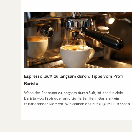
Espresso läuft zu langsam durch: Tipps vom Profi
Barista
Wenn der Espresso zu langsam durchläuft, ist das für viele Barista – ob Profi oder ambitionierter Heim-Barista – ein frustrierender Moment. Wir kennen das nur zu gut: Du stehst an der Espressomaschine, hast die Espressobohnen frisch gemahlen, den Siebträger sorgfältig eingesetzt, den Tamper präzise angesetzt – und trotzdem zieht sich die Durchlaufzeit endlos in die Länge. Dabei geht es nicht nur um Geduld, sondern vor allem um die perfekte Extraktion, die entscheidet, ob der Espresso schmeckt wie ein guter Espresso oder ob er im schlimmsten Fall ungleichmäßig, bitter oder sogar wässrig wird. In diesem Artikel teilen wir unsere Erfahrungen aus unzähligen Stunden an der Siebträgermaschine – von den typischen Fehlerquellen über feine Mahlgrad-Anpassungen bis hin zur Wahl der richtigen Mühle. Wir zeigen dir, aus der Praxis und mit einer Leidenschaft für Kaffee, wie du Schritt für Schritt herausfindest, woran es liegt, dass der Espresso zu langsam läuft – und wie du es ab sofort vermeiden kannst. Häufige Ursachen, wenn der Espresso in der Espressomaschine zu langsam läuft Es gibt eine Handvoll Hauptfaktoren, die wir in unserer Arbeit immer wieder sehen, wenn ein Espresso läuft wie eine Schnecke: falscher Mahlgrad, zu fein gemahlenes Kaffeepulver, zu hohe Kaffeemenge, falsch gepresster Siebträger oder eine unpassende Mühle. Jeder dieser Punkte beeinflusst den Wasserfluss und damit die Kontaktzeit zwischen Wasser und Kaffee – und somit auch das Endergebnis in der Tasse. Wie beeinflusst der Mahlgrad den Durchfluss? Der Mahlgrad ist einer der wichtigsten Hebel bei der Espressozubereitung. Ist der Mahlgrad feiner als nötig, wird der Kaffee stärker komprimiert, das Wasser hat es schwerer, hindurchzufließen – der Espresso läuft zu langsam. Ist der Mahlgrad gröber, passiert oft das Gegenteil: Espresso läuft zu schnell, es kommt zu einer Unterextraktion mit wässrigem Geschmack und blasser, heller Crema. Aus unserer Erfahrung: Ein richtiger Mahlgrad wird nicht nur nach Gefühl eingestellt, sondern in Kombination mit Durchlaufzeit und Geschmack überprüft. Wir empfehlen, den Mahlgrad in kleinen Schritten anzupassen, um den perfekten Espresso zu treffen. Liegt es an der Kaffeemenge oder am falsch gepressten Siebträger? Nicht nur der Mahlgrad, auch die Kaffeemenge kann entscheidend sein. Zu viel Pulver im Sieb führt dazu, dass der Siebträger gepresst wurde und das Wasser kaum fließt – das Resultat: überextrahierter Espresso, der oft bitter schmeckt. Zu wenig Pulver dagegen kann dazu führen, dass der Espresso läuft zu schnell oder sogar wässrig wird. Auch das Tampen spielt eine große Rolle: Der Anpressdruck sollte konstant sein. Ein zu stark gepresster Puck erhöht den Widerstand, ein zu schwach getamperter sorgt für Channeling und ungleichmäßige Extraktion. Wir achten darauf, dass das Kaffeepulver gleichmäßig verteilt ist, bevor wir es tampern – so verhindern wir, dass das Wasser unregelmäßig fließt. Warum zu fein gemahlenes Kaffeepulver den Espresso bremst Wenn das Kaffeepulver zu fein gemahlen wird, verstopfen die winzigen Partikel das Sieb – und plötzlich beträgt die Durchlaufzeit nicht mehr 25 Sekunden, sondern 40 oder mehr. Das führt fast immer zu einer Überextraktion: Bitterer Geschmack, schwere Aromen und ein Espresso, der eher an Medizin erinnert. Hier hilft nur eines: Den Mahlgrad feiner stellen ist manchmal richtig – aber in diesem Fall musst du den Mahlgrad gröber einstellen, um wieder eine perfekte Extraktion zu erreichen. Wir raten dazu, die Einstellung an der Espressomühle schrittweise zu ändern, bis der Fluss harmonisch und gleichmäßig ist. Kann die Mühle den entscheidenden Unterschied machen? Oh ja! Wir haben schon oft erlebt, dass der Wechsel von einer günstigen Mühle zu einer präzisen Espressomühle plötzlich alle Probleme löst. Eine gute Mühle mahlt nicht nur konstant, sondern ermöglicht dir, den Mahlgrad des Kaffees sehr fein zu justieren. Billigere Modelle erzeugen oft ein ungleichmäßiges Mahlbild mit feinen und groben Partikeln gleichzeitig – das führt zu Channeling und unberechenbaren Durchlaufzeiten. Wenn du wirklich ernsthaft Espresso brühen willst, ist eine hochwertige Mühle die beste Investition, um den eigentlichen Espresso zuzubereiten, den du dir wünschst. Wenn die Espresso-Extraktion scheitert – Typische Fehler und ihre Behebung Manchmal läuft alles nach Plan – und doch schmeckt der Espresso nicht so, wie er sollte. Die Espresso-Extraktion ist ein empfindlicher Prozess: Mahlgrad, Kaffeemenge, Anpressdruck und Brühtemperatur müssen perfekt zusammenspielen. Läuft nur einer dieser Faktoren aus dem Ruder, scheitert die Espresso-Extraktion. Hier sind die häufigsten Fehler, die wir in der Praxis sehen – und wie du sie vermeidest. Was ist Unterextraktion und wie erkenne ich sie? Eine Unterextraktion bedeutet, dass das Wasser zu schnell durch das Kaffeepulver fließt und nicht genug Aromen aus den Espressobohnen löst. Das passiert oft, wenn der Mahlgrad gröber ist als nötig oder die Kaffeemenge zu gering ist. Auch ein zu schwach getamperter Puck oder Channeling können den Effekt verstärken. Erkennungsmerkmale: Espresso läuft zu schnell (unter 20 Sekunden) Wässriger Geschmack ohne Tiefe Helle Crema statt dichter, goldbrauner Oberfläche Flache oder saure Geschmacksnoten Unsere Empfehlung: Den Mahlgrad feiner stellen, die Kaffeemenge erhöhen und den Anpressdruck gleichmäßig ausführen, damit die Kontaktzeit zwischen Wasser und Kaffee bei ca. 25 Sekunden liegt. Überextraktion: Wenn der Espresso bitter schmeckt Die Überextraktion ist das Gegenteil der Unterextraktion – hier läuft der Espresso zu langsam durch und das Wasser löst zu viele Bitterstoffe. Ursachen können ein zu fein gemahlenes Pulver, zu viel Kaffeemenge im Siebträger oder ein zu starker Anpressdruck sein. Auch eine hohe Brühtemperatur verstärkt diesen Effekt. Typische Anzeichen: Bitterer Geschmack und trockener Nachhall Dunkle, fast verbrannte Crema Lange Durchlaufzeit über 30 Sekunden Schwere, manchmal unangenehme Aromen Lösung: Mahlgrad gröber einstellen, weniger Pulver verwenden und auf einen Brühdruck von 9 Bar achten. Channeling vermeiden – gleichmäßiger Wasserfluss im Sieb Channeling entsteht, wenn das Wasser ungleichmäßig durch den Puck fließt – oft durch Hohlräume oder ungleichmäßiges Tampern. Die Folge: Teile des Kaffees sind überextrahiert, andere unterextrahiert – der Espresso wird ungleichmäßig im Geschmack. So vermeidest du Channeling: Kaffeepulver gleichmäßig ins Sieb füllen Vor dem Tampen leicht rütteln oder verteilen Den Tamper gerade ansetzen und konstanten Druck ausüben Siebträger sofort nach dem Tampern in die Siebträgermaschine einsetzen Wir haben in der Praxis gesehen: Schon 2–3 mm Schieflage beim Tampern können den Wasserfluss so stark beeinflussen, dass der Espresso ungenießbar wird. Espresso schmeckt wässrig oder bitter – woran liegt’s? Wenn der Espresso wässrig schmeckt, liegt das oft an Unterextraktion, zu grobem Mahlgrad oder zu geringer Kaffeemenge. Wenn er hingegen bitter ist, handelt es sich fast immer um Überextraktion, falschen Mahlgrad oder zu lange Durchlaufzeit. Eine schnelle Diagnose-Checkliste: Problem Mögliche Ursache Lösungsempfehlung Wässriger Geschmack Mahlgrad zu grob, zu wenig Pulver Mahlgrad feiner stellen, Kaffeemenge erhöhen Bitterer Geschmack Mahlgrad zu fein, zu viel Pulver, zu lange Extraktion Mahlgrad gröber, weniger Pulver verwenden Crema zu hell Unterextraktion, falscher Mahlgrad Richtigen Mahlgrad einstellen Ungleichmäßiger Fluss Channeling, schief getampert Gleichmäßig tampern, Pulver verteilen Unser Tipp aus Erfahrung: Notiere dir jede Anpassung an der Mühle und beobachte, wie sich der Espresso-Bezug verändert. So findest du schnell den Sweet Spot für deinen perfekten Espresso. Unsere besten Espressobohnen Channeling verhindern für die perfekte Extraktion Channeling gehört zu den größten Feinden einer konstant hohen Espressoqualität. Wir haben es schon in unzähligen Barista-Trainings erlebt: Optisch sieht der Bezug gut aus, doch im Inneren des Pucks bahnt sich das Wasser den leichtesten Weg – und damit entstehen Kanäle, durch die es zu schnell fließt. Das Ergebnis: Teile des Kaffees sind unterextrahiert, andere überextrahiert. Die perfekte Extraktion bleibt aus, der Espresso schmeckt unausgewogen, manchmal sogar wässrig oder bitter. Um Channeling zu vermeiden, sind vor allem gleichmäßiges Tampern, eine saubere Verteilung des Kaffeepulvers und die Wahl des richtigen Siebes entscheidend. Warum ein gleichmäßig getamperter Puck entscheidend ist Ein ungleichmäßig getamperter Puck ist der Hauptgrund für Channeling. Wenn der Siebträger gepresst wurde und dabei der Tamper schief angesetzt war, fließt das Wasser ungleichmäßig durch das Kaffeepulver. Aus unserer Erfahrung: Selbst kleine Abweichungen von wenigen Millimetern beim Tampen können bewirken, dass das Wasser läuft wie es will – und nicht gleichmäßig extrahiert. Ein gleichmäßiger Druck sorgt dafür, dass der Puck überall die gleiche Dichte hat, was den Espresso-Bezug stabilisiert und die Crema verbessert. Anpressdruck und Tamper-Technik – wie stark sollte man tampen? Der Anpressdruck ist ein Balanceakt. Zu schwach – und das Wasser läuft zu schnell durch, es kommt zu Unterextraktion. Zu stark – und der Espresso läuft zu langsam, was zu Überextraktion und bitterem Geschmack führen kann. Wir empfehlen einen Druck von etwa 15–20 kg – gleichmäßig und kontrolliert. Dabei den Tamper immer gerade ansetzen, das Handgelenk stabil halten und den Druck nicht ruckartig, sondern in einer fließenden Bewegung ausüben. So bleibt der Puck stabil, und du minimierst das Risiko von Channeling. Kaffeepulver gleichmäßig verteilen, bevor es gepresst wird Bevor du zum Tampern ansetzt, sollte das Kaffeepulver gleichmäßig im Sieb verteilt sein. Das verhindert Hohlräume, die beim Bezug zu unkontrollierten Wasserwegen führen. Unsere bewährte Routine: Pulver in den Siebträger dosieren Leicht rütteln oder mit einem Distribution Tool v