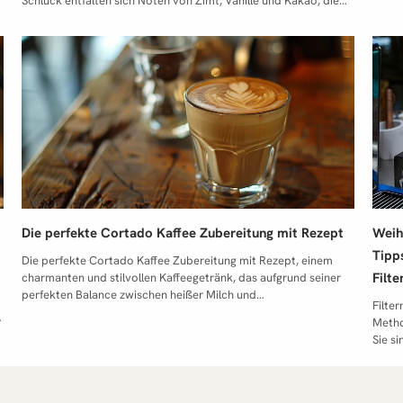
Die perfekte Cortado Kaffee Zubereitung mit Rezept
Weih
Tipp
Die perfekte Cortado Kaffee Zubereitung mit Rezept, einem charmanten und stilvollen Kaffeegetränk, das aufgrund seiner perfekten Balance zwischen heißer Milch und kräftigem Espresso bei Kennern hoch im Kurs steht. Wir bei der Erste Tegernseer Kaffeerösterei sind stolz darauf, Ihnen nicht nur exzellente Kaffeequalität zu bieten, sondern auch unser fundiertes Wissen über dessen Zubereitung. Der Cortado, eine spanische Kaffeespezialität, ist mehr als nur ein Getränk für uns – es ist eine Kunstform, die wir mit Leidenschaft pflegen und gerne mit Ihnen teilen. Ein Cortado ist ein köstliches Kaffeegetränk, das aus Espresso und warmem Milchschaum besteht. Die Zubereitung erfordert einen hochwertigen Siebträger, um den besten Espresso zu extrahieren. Der warme Milchschaum wird dann vorsichtig hinzugefügt, um das Verhältnis von Kaffee zu Milch auszubalancieren. Cortados sind ideal für Kaffeeliebhaber, die einen intensiven Geschmack suchen, ohne dass die Süße der Milch den Espresso überdeckt. Genießen Sie Ihren Cortado als perfekten Begleiter zu Ihren Kaffees oder einfach als Genussmoment. Der Cortado ist eine beliebte Kaffeespezialität aus Spanien, die sich durch ein ausgewogenes Verhältnis von Espresso und Milch sowie eine dünne Schicht Milchschaum auszeichnet. Diese Spezialität wird oft als Cortadito in Kuba genossen, wo der Cortado besonders geschätzt wird. Die Zubereitung beinhaltet in der Regel die Verwendung von 30 ml aromatischem Espresso sowie Milch, oft in einer Kombination aus warmer Milch und etwas Schaum. Die Schicht Milchschaum auf dem Cortado sorgt für eine angenehme Textur und ein reichhaltiges Geschmackserlebnis. Im Gegensatz zu einem Caffè Latte gibt es wesentliche Unterschiede in der Zubereitung und im Geschmack. Während der Caffè Latte mehr Milch enthält, hat der Cortado ein stärkeres Kaffee-Aroma, das sich perfekt als Krönung nach einem besonderen Essen eignet. Ein Cortado wird oft in einem Glas getrunken, was die visuelle Präsentation der verschiedenen Schichten von Kaffee und Milch betont. Insgesamt ist der Cortado eine hervorragende Wahl für jeden, der die Kombination aus starkem Kaffee und zarter Milch liebt. Er zeichnet sich durch seine geringe, aber präzise Milchmenge aus, die den starken Espresso mildert, ohne dessen robustes Aroma zu überdecken. Diese spezielle Zubereitungsart macht ihn zu einem idealen Kaffee für diejenigen, die den puren Geschmack von Espresso lieben, aber dennoch eine sanfte Milchnote zu schätzen wissen. Im Vergleich zu anderen Kaffeespezialitäten wie dem Cappuccino oder Latte Macchiato, bei denen der Milchanteil überwiegt, bietet der Cortado eine ausgewogene Symphonie aus Stärke und Milde. Warum ist gerade der Cortado so beliebt? Es liegt nicht nur an seinem ausgewogenen Verhältnis, sondern auch an der Fähigkeit, den wahren Charakter des Espressos zu betonen. Unsere Erfahrung und unser Engagement im Kaffeehandwerk ermöglichen es uns, diesen charakteristischen Drink in seiner Essenz zu erfassen und zu perfektionieren. Als Mitglieder der Specialty Coffee Association und Gewinner des Cup of Excellence setzen wir auf Qualität und Innovation, um Ihnen ein unvergleichliches Kaffeeerlebnis zu bieten. Was ist ein Cortado? (Café Cortado) Ein Cortado ist eine exquisite Verbindung aus starkem Espresso und einer kleinen Menge warmer Milch, die dazu dient, die Säure des Espressos leicht abzumildern, ohne dabei die Intensität des Kaffees zu überdecken. Der Name stammt aus dem Spanischen und bedeutet so viel wie “geschnitten”, was auf das Verhältnis von Espresso zu Milch hinweist: Der Espresso wird durch die Milch “geschnitten”, jedoch nicht überladen Vergleich mit Cappuccino und Espresso Im Vergleich zu anderen beliebten Kaffeegetränken wie dem Cappuccino oder einem einfachen Espresso bietet der Cortado ein einzigartiges Geschmackserlebnis. Während ein Espresso sich durch seine kompakte Intensität und Tiefe auszeichnet, und ein Cappuccino durch eine reichhaltige Schicht aus Milchschaum und mehr Milchvolumen bekannt ist, balanciert er diese Elemente auf subtile Weise aus. Espresso: Der Grundstein. Er liefert die kräftige Basis, die durch die Zugabe von Milch harmonisiert wird. Cappuccino: Besteht zu einem Drittel aus Espresso, einem Drittel heißer Milch und einem Drittel Milchschaum, wodurch er deutlich voluminöser und milchiger als der Cortado ist. Cortado: Enthält in der Regel eine etwa gleiche Menge Espresso und warme Milch (oft im Verhältnis 1:1), wodurch eine stärkere Kaffeenote erhalten bleibt, die bei anderen milchbasierten Kaffeevarianten oft in den Hintergrund tritt. Spezifische Eigenschaften des Cortado Die spezifische Zubereitung des Cortado erfordert präzise Handhabung sowohl der Milch als auch des Espressos. Die Milch wird leicht erhitzt und minimal aufgeschäumt, sodass sie den Espresso ergänzt, ohne dessen geschmackliche Komplexität zu verbergen. Diese Methode sorgt für ein samtiges Mundgefühl und eine angenehme Textur, die sich deutlich von der fluffigen Konsistenz eines Cappuccinos oder der reinen Stärke eines Espressos unterscheidet. Ein gut zubereiteter Cortado hebt den Charakter des Espressos hervor und modifiziert seine schärfsten Noten durch die milde Süße der Milch. Dieses Gleichgewicht macht ihn besonders unter Kennern beliebt, die ein tiefes Verständnis für die Nuancen des Kaffeegeschmacks besitzen und schätzen. Unsere Passion bei der Erste Tegernseer Kaffeerösterei ist es, diesen feinen Unterschied zu meistern und unseren Kunden ein wirklich herausragendes Kaffeeerlebnis zu bieten. Die Grundlagen der Zubereitung (Cortado Zubereitung) Die Zubereitung eines perfekten Cortado beginnt mit der Auswahl hochwertiger Zutaten und der richtigen Ausrüstung. In diesem Abschnitt führen wir Sie durch die grundlegenden Schritte, von der Auswahl des Kaffees bis hin zur Kunst der Espresso-Zubereitung, um sicherzustellen, dass jeder Schluck ein Genuss ist. Notwendige Zutaten und Werkzeuge Für die Zubereitung benötigen Sie: Hochwertige Kaffeebohnen: Die Wahl der Bohnen ist entscheidend für den Geschmack. Frisches, vorzugsweise weiches Wasser: Dies beeinflusst die Extraktion des Kaffees. Milch: Vollmilch wird aufgrund ihres Fettgehaltes und ihrer Cremigkeit bevorzugt. Einen Espressokocher: Für einen authentischen Espresso. Ein Milchaufschäumer oder ein Dampfdüse Ihrer Espressomaschine: Für leicht aufgeschäumte, warme Milch. Eine Kaffeemühle: Für frisch gemahlenen Kaffee, idealerweise unmittelbar vor der Zubereitung. Eine Waage: Für genaue Mengenangaben von Kaffee und Wasser. Ein Tamper: Zum Pressen des Kaffeemehls im Siebträger. Schritt-für-Schritt Anleitung zum Espresso Zubereiten Kaffee Mahlen: Mahlen Sie die Kaffeebohnen fein, ähnlich der Konsistenz von Tafelsalz. Die Menge sollte etwa 18-20 Gramm für einen doppelten Espresso betragen. Siebträger Befüllen: Geben Sie das Kaffeepulver in den Siebträger Ihrer Espressomaschine. Tampen: Pressen Sie das Kaffeepulver gleichmäßig fest, um eine ebene Oberfläche zu schaffen. Dies ist wichtig für eine gleichmäßige Extraktion. Espresso Extrahieren: Setzen Sie den Siebträger in die Maschine ein und starten Sie die Extraktion. Ein idealer Espresso sollte etwa 25-30 Sekunden dauern und etwa 30-40 ml ergeben. Wählen Sie den Richtigen Kaffee Die Auswahl des Kaffees ist entscheidend, da er den Grundton für Ihren Cortado setzt. Wir empfehlen eine mittlere bis dunkle Röstung, die ein starkes Aroma und geringe Säure bietet, um die Süße der Milch zu ergänzen. Probieren Sie verschiedene Röstungen aus, um zu sehen, welche Ihren persönlichen Vorlieben am besten entspricht. Die Kunst des Espresso Die Zubereitung eines idealen Espressos für den Cortado erfordert Präzision und Verständnis für die Maschine und den Kaffee selbst. Achten Sie darauf, dass der Espresso kräftig und charaktervoll ist, jedoch nicht zu bitter oder sauer, da dies die Harmonie beeinträchtigen könnte. Das Ziel ist ein reicher, komplexer Espresso, der durch die Milch ergänzt wird, ohne dass seine Essenz verloren geht. Vergleich: Cortado vs. andere Kaffeespezialitäten Cortado ist ein herausragendes Beispiel für die Vielfalt und Raffinesse der Kaffeewelt. In diesem Abschnitt vergleichen wir ihn mit anderen beliebten Kaffeespezialitäten wie Cappuccino, Macchiato und Flat White und erläutern, was den Cortado so besonders macht. Unterschiede zwischen Cortado, Cappuccino, Macchiato und Flat White Cappuccino: Der klassische Cappuccino besteht aus einem Drittel Espresso, einem Drittel heißer Milch und einem Drittel Milchschaum. Dies macht ihn zu einem fluffigeren, leichteren Getränk im Vergleich zum Cortado, der durch seinen geringeren Milchanteil und den Fokus auf den Espresso charakterisiert wird. Macchiato: Der Espresso Macchiato ist im Wesentlichen ein Espresso, der mit einem kleinen Löffel Milchschaum “gefleckt” wird. Dieser ist deutlich stärker im Geschmack, da er fast ausschließlich aus Espresso besteht und nur eine minimale Menge an Milchschaum enthält. Flat White: Der Flat White bietet eine harmonische Mischung aus Kaffee und Milch, jedoch mit einem höheren Milchanteil und einer feineren, samtigeren Schaumschicht. Flat Whites sind typischerweise cremiger und voluminöser als Cortados. Warum Cortado eine besondere Stellung unter den Kaffeespezialitäten einnimmt Der Cortado unterscheidet sich von anderen Kaffeespezialitäten durch seine ausgewogene Mischung aus Kraft und Milde. Er bietet Kaffeeliebhabern, die den intensiven Geschmack von Espresso schätzen, aber dennoch eine weiche Textur wünschen, die perfekte Lösung. Er nimmt eine Mittelstellung ein, die ihn sowohl für Espresso-Neulinge als auch für erfahrene Kaffeetrinker attraktiv macht. Einzigartig beim Cortado ist das Verhältnis von Espresso zu Milch, das typischerweise bei etwa 1:1 liegt. Diese Balance sorgt dafür, dass der kräftige Geschmack des Espressos erhalten bleibt, während die Milch eine sanfte, cremige Textur hinzufügt, ohne den Kaffee zu dominieren. Die Milch wird dabei nicht zu Schaum verarbeitet,
Filt
Filte
Metho
Sie si
gleic
siche
das f