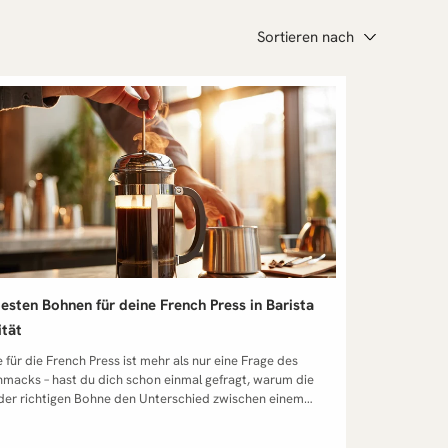
Sortieren nach
besten Bohnen für deine French Press in Barista
ität
eugen, sondern auch so verarbeitet sein, dass der Kaffee in der French Press sein volles Potenzial entfalten kann. Das bedeutet: ein ausgewogener Röstgrad, ein grob gemahlener Mahlgrad und Bohnen, die frisch geröstet sind – denn nur so erreichen Sie ein Geschmackserlebnis, das sowohl aromatisch als auch harmonisch ist. Warum Arabica und Robusta in der French Press unterschiedlich wirken Aus unserer Erfahrung als Rösterei können wir sagen: Arabica und Robusta verhalten sich in der French Press wie zwei sehr unterschiedliche Charaktere. Arabica-Kaffee bringt oft feine, fruchtige Noten und eine angenehme Säure mit, die besonders bei mittlerem Röstgrad und grobem Mahlgrad zur Geltung kommen. Robusta hingegen ist kräftiger, mit mehr Körper, weniger Säure und oft einer cremigeren Textur – ideal, wenn Sie einen intensiveren, vollmundigen French Press Kaffee bevorzugen. Unser Tipp: Probieren Sie Mischungen aus Arabica und Robusta. Diese verbinden die aromatische Vielfalt von Arabica mit der Tiefe und Cremigkeit von Robusta und sorgen für ein ausgewogenes Ergebnis, das sich ideal für die French Press eignet. Welche Kaffees sich besonders gut für die French Press eignen Kaffees, die gut für die French Press sind, zeichnen sich durch drei Dinge aus: Frisch geröstete Bohnen – für das volle Aroma. Mittlerer Röstgrad – um Bitterstoffe zu vermeiden und dennoch eine runde Tasse zu erhalten. Grob gemahlenen Kaffee – für eine saubere Tasse ohne zu viel Kaffeesatz. Wir empfehlen Bohnen aus Regionen wie Südamerika (schokoladig, nussig) und Ostafrika (fruchtig, floral). Diese Geschmacksrichtungen bieten eine große Bandbreite an Aromen, die in der French Press wunderbar zur Geltung kommen. In unserem Onlineshop finden Sie speziell ausgewählte Kaffees, die sich perfekt für die French Press eignen – von reinsortigen Arabicas bis zu ausgewogenen Blends. Christmas Coffee 2025 €14,00 Enthält 7% MwSt. (€56,00 / kg) zzgl. Versand Lieferzeit: sofort lieferbar Wie Röstung und Röstgrad den Geschmack beeinflussen Die Röstung ist das Herzstück jeder Kaffeebohne – und der Röstgrad entscheidet maßgeblich, wie sich Geschmack und das Aroma in der French Press entwickeln. Helle Röstungen: Mehr Säure, oft fruchtig und komplex – ideal, wenn Sie ein lebendiges Aroma bevorzugen. Mittlerer Röstgrad: Ausgewogen, aromatisch und vielseitig – unser Favorit für die French Press. Dunkle Röstungen: Weniger Säure, kräftiger Körper, aber in der French Press schnell bitter, wenn der Kaffee zu lange zieht. Wir rösten unsere Bohnen so, dass der Kaffee eignet sich besonders gut für die French Press – mit einem mittleren Röstgrad, der das Beste aus jeder Sorte herausholt. So erhalten Sie bei jedem Brühvorgang ein konstantes, <em>frisch gebrühtes</em> Ergebnis mit vollem Aroma. Warum die Wahl der richtigen Bohnen für die French Press entscheidend ist Wer einmal den Unterschied zwischen einem perfekt für die French Press ausgewählten Kaffee und einem beliebigen Kaffee aus dem Supermarkt probiert hat, weiß: Die Wahl der richtigen Bohnen ist kein Detail, sondern der Schlüssel zu einem herausragenden French Press Erlebnis. Aus unserer langjährigen Arbeit in der Rösterei haben wir gelernt, dass Bohnenqualität, Röstgrad und Mahlgrad direkt darüber entscheiden, ob der fertige Kaffee harmonisch und aromatisch oder flach und schnell bitter schmeckt. Was macht Kaffee für die French Press so besonders? Die French Press ist eine der ursprünglichsten Formen der Kaffeezubereitung. Sie verzichtet auf Papierfilter und lässt so die natürlichen Öle und feinen Schwebstoffe der Bohne in der Tasse. Das sorgt für ein besonders vollmundiges Geschmackserlebnis mit intensivem Aroma. Wir haben über die Jahre festgestellt, dass Kaffeebohnen für die French Press ein ausgewogenes Zusammenspiel aus Säure, Körper und Aromaprofil mitbringen sollten – nicht jede Kaffeesorte ist dafür geeignet. Anders als bei der Filterkaffee-Zubereitung bleibt der Kaffee in direktem Kontakt mit dem heißen Wasser während der gesamten Brühzeit. Das bedeutet, dass der richtige Kaffee nicht nur hochwertig, sondern auch so geröstet sein muss, dass er über mehrere Minuten Ziehzeit hinweg seine Aromen gleichmäßig entfaltet. Warum grob gemahlene Bohnen für eine gleichmäßige Extraktion sorgen Eine der wichtigsten Erkenntnisse aus unserer Praxis: Für Kaffee für die French Press ist ein grober Mahlgrad unverzichtbar. Warum? Weil zu fein gemahlene Bohnen zu einer Überextraktion führen – der Kaffee schmeckt schnell bitter, verliert an Balance und wird trüb. Mit einem groben Mahlgrad hingegen wird das Kaffeepulver gleichmäßig vom Wasser durchdrungen, die Extraktion verläuft kontrolliert und die Bitterstoffe bleiben im Zaum. Außerdem bleibt der Kaffeesatz besser am Boden der Pressstempelkanne, was den fertigen Kaffee klarer und angenehmer im Mundgefühl macht. Wir mahlen unsere Bohnen für die French Press oft direkt vor dem Brühen – so bleibt das volle Aroma erhalten und der Kaffee entwickelt beim Aufgießen eine lebendige, frische Duftnote, die schon vor dem ersten Schluck Lust auf mehr macht. Welche Rolle spielen Aroma und Säure im French Press Kaffee Aus Erfahrung wissen wir: Die Säure im Kaffee ist nicht der Feind, sondern ein wichtiger Geschmacksgeber – vorausgesetzt, sie ist fein eingebunden. Ein gut gerösteter Arabica kann in der French Press eine lebendige Fruchtigkeit mitbringen, während ein höherer Robusta-Anteil mehr Körper und Tiefe liefert. Das Aroma entfaltet sich in der French Press intensiver als bei der Filterzubereitung, weil keine Filterpapiere Geschmacksöle zurückhalten. Hier kommen auch die Geschmacksnoten der Bohne – ob schokoladig, nussig oder fruchtig – besonders klar zur Geltung. Unser Ansatz in der Rösterei: Wir wählen frisch geröstete Bohnen mit einem mittleren Röstgrad, der sowohl die natürliche Süße als auch die aromatische Tiefe betont. So entsteht ein perfekter Kaffee mit ausgewogener Säure, vollem Körper und einer aromatischen Fülle, die typisch für die French Press ist. French Press Kaffeebohnen – Qualität und Herkunft im Fokus Wenn es um Kaffeebohnen für die French Press geht, zählt für uns in der Rösterei vor allem eins: kompromisslose Qualität. Denn nur aus hochwertigen Kaffeebohnen entsteht ein French Press Kaffee, der nicht nur aromatisch, sondern auch in jeder Tasse konstant gut ist. Unsere Erfahrung zeigt: Herkunft, Röstung und Frische sind die drei Säulen, auf denen sich ein perfekter Kaffee für die French Press aufbaut. Warum frisch geröstete Bohnen der Schlüssel zu vollem Aroma sind Frisch geröstete Bohnen sind das Herzstück jeder guten Kaffeezubereitung – besonders, wenn es um die French Press geht. Direkt nach der Röstung beginnt Kaffee Aromen zu verlieren. Je frischer der Kaffee, desto intensiver das volle Aroma und desto deutlicher die feinen Geschmacksnoten. Wir rösten in kleinen Chargen, um sicherzustellen, dass der Kaffee, den Sie bei uns kaufen, so frisch wie möglich bei Ihnen ankommt. So können Sie sicher sein, dass der richtige Kaffee für Ihre French Press nicht nur auf dem Etikett gut klingt, sondern in der Tasse auch tatsächlich überzeugt. Herkunftsländer und ihre typischen Geschmacksnoten – von Südamerika bis Afrika Die Herkunft der Bohnen prägt den Charakter des Kaffees wie kaum ein anderer Faktor. In unserer Rösterei verarbeiten wir Kaffees aus verschiedenen Regionen, um ein möglichst breites Spektrum an Aromen anbieten zu können: Südamerika (z. B. Brasilien, Kolumbien): mild, schokoladig, nussig, mit ausgewogener Säure – ideal für ein harmonisches French Press Erlebnis. Afrika (z. B. Äthiopien, Kenia): fruchtig, floral, oft mit einer lebendigen Säure – perfekt für alle, die einen lebendigeren, komplexeren Kaffee suchen. Asien (z. B. Indien, Sumatra): kräftig, würzig, erdig – besonders interessant in Mischungen mit Arabica und Robusta. Indem wir diese Geschmacksprofile kennen und gezielt einsetzen, können wir Kaffees anbieten, die sich eignet sich besonders gut für die French Press und sowohl Einsteiger als auch erfahrene Kaffeeliebhaber begeistern. Wie nachhaltiger Kaffee nicht nur gut schmeckt, sondern auch fair ist Für uns bedeutet „guter Kaffee“ mehr als nur exzellenten Geschmack. Nachhaltigkeit spielt bei der Auswahl unserer French Press Kaffeebohnen eine zentrale Rolle. Wir beziehen viele unserer Kaffees direkt von Farmen oder über Kooperativen, die faire Preise zahlen und langfristige Beziehungen zu den Produzenten pflegen. Nachhaltiger Kaffee hat nicht nur den Vorteil, dass er ökologisch verantwortungsvoll angebaut wird – er schmeckt oft auch besser. Gesunde Böden, sorgfältige Ernte und schonende Aufbereitung sorgen für hochwertige Kaffees, deren Aroma sich klar und unverfälscht in der Tasse zeigt. Mit jeder Tasse unseres nachhaltigen Kaffees genießen Sie nicht nur ein außergewöhnliches Geschmackserlebnis, sondern unterstützen auch Produzenten, die ihre Arbeit mit Leidenschaft und Respekt für Natur und Menschen ausführen. Wo du die besten Kaf