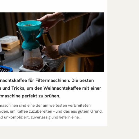
nachtskaffee für Filtermaschinen: Die besten
s und Tricks, um den Weihnachtskaffee mit einer
ermaschine perfekt zu brühen.
rmaschinen sind eine der am weitesten verbreiteten
den, um Kaffee zuzubereiten – und das aus gutem Grund.
nd unkompliziert, zuverlässig und liefern eine
hbleibend gute Kaffeequalität. Doch wie kannst du
rstellen, dass dein Weihnachtskaffee für Filtermaschinen
estliche Aroma optimal entfaltet? In diesem Artikel