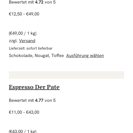
Bewertet mit
4.72
von 5
Preisspanne: €12,50 bis €49,00
€
12,50
–
€
49,00
(
€
49,00
/ 1 kg)
zzgl.
Versand
Lieferzeit: sofort lieferbar
Dieses Produkt
Schokolade, Nougat, Toffee
Ausführung wählen
Espresso Der Pate
Bewertet mit
4.77
von 5
Preisspanne: €11,00 bis €43,00
€
11,00
–
€
43,00
(
€
43,00
/ 1 kg)