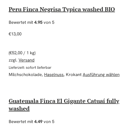
Peru Finca Negrisa Typica washed BIO
Bewertet mit
4.95
von 5
€
13,00
(
€
52,00
/ 1 kg)
zzgl.
Versand
Lieferzeit: sofort lieferbar
Diese
Milchschokolade,
Haselnuss
, Krokant
Ausführung wählen
Guatemala Finca El Gigante Catuaí fully
washed
Bewertet mit
4.49
von 5