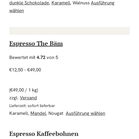
dunkle Schokolade
,
Karamell
, Walnuss
Ausführung
Dieses Produkt weist mehrere Varianten auf. Die Optio
wählen
Espresso The Bäm
Bewertet mit
4.72
von 5
Preisspanne: €12,50 bis €49,00
€
12,50
–
€
49,00
(
€
49,00
/ 1 kg)
zzgl.
Versand
Lieferzeit: sofort lieferbar
Dieses Produkt 
Karamell,
Mandel
, Nougat
Ausführung wählen
Espresso Kaffeebohnen