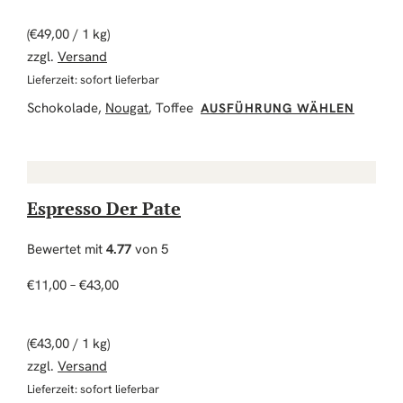
(
€
49,00
/ 1 kg)
zzgl.
Versand
Lieferzeit: sofort lieferbar
Dieses
Schokolade,
Nougat
, Toffee
AUSFÜHRUNG WÄHLEN
Espresso Der Pate
Bewertet mit
4.77
von 5
Preisspanne: €11,00 bis €43,00
€
11,00
–
€
43,00
(
€
43,00
/ 1 kg)
zzgl.
Versand
Lieferzeit: sofort lieferbar