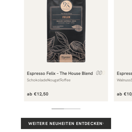
Espresso Felix – The House Blend
Espres
Schokolade
Nougat
Toffee
Walnuss
Normaler
Norma
ab €12,50
ab €10
Preis
Preis
WEITERE NEUHEITEN ENTDECKEN