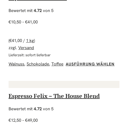
Bewertet mit
4.72
von 5
Preisspanne: €10,50 bis €41,00
€
10,50
–
€
41,00
(
€
41,00
/
1 kg
)
zzgl.
Versand
Lieferzeit: sofort lieferbar
Diese
Walnuss
,
Schokolade
,
Toffee
AUSFÜHRUNG WÄHLEN
Espresso Felix – The House Blend
Bewertet mit
4.72
von 5
Preisspanne: €12,50 bis €49,00
€
12,50
–
€
49,00